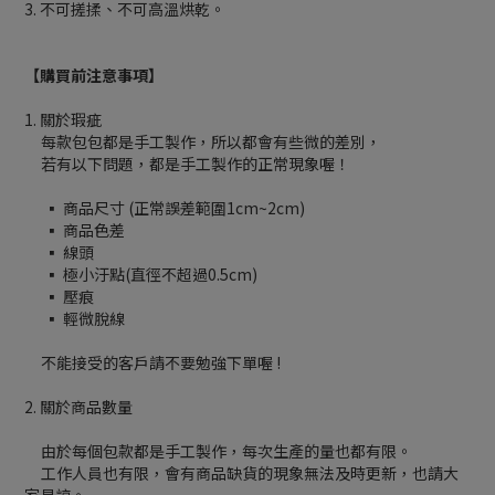
3. 不可搓揉、不可高溫烘乾。
【購買前注意事項】
1. 關於瑕疵
每款包包都是手工製作，所以都會有些微的差別，
若有以下問題，都是手工製作的正常現象喔！
▪ 商品尺寸 (正常誤差範圍1cm~2cm)
▪ 商品色差
▪ 線頭
▪ 極小汙點(直徑不超過0.5cm)
▪ 壓痕
▪ 輕微脫線
不能接受的客戶請不要勉強下單喔 !
2. 關於商品數量
由於每個包款都是手工製作，每次生產的量也都有限。
工作人員也有限，會有商品缺貨的現象無法及時更新，也請大
家見諒。