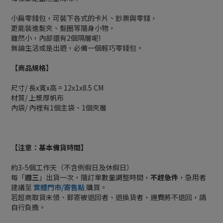
小扁零錢包，可裝下各式的卡片、鈔票與零錢，
更能裝進髮夾、髮圈等隨身小物，
雖然小，內部還有2個隔層呢!
無論生活或是出遊，必備一個輕巧零錢包。
【商品規格
】
尺寸/ 長x寬x高 = 12x1x8.5 CM
材質/ 上漿厚帆布
內袋/ 內裡有1個主袋、1個夾層
【注意：基本備貨時間】
約3-5個工作天（不含例假日及休假日）
每「
週三
」出貨一次，隨訂單數量調整時間，
不趕急件
，急用者
建議至
實體門市/寄售點
購買。
若超商取貨未領、郵寄被退回者、退換貨者，運費將不退回，請
自行負擔。