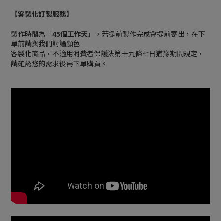
【客製化訂製服務】
製作時間為「
45個工作天」
，若提前製作完成會提前寄出，在下
單前請與我們討論顏色
客製化商品，不適用消費者保護法第十九條七日猶豫期間規定，
請確認您的需求後再下單購買。