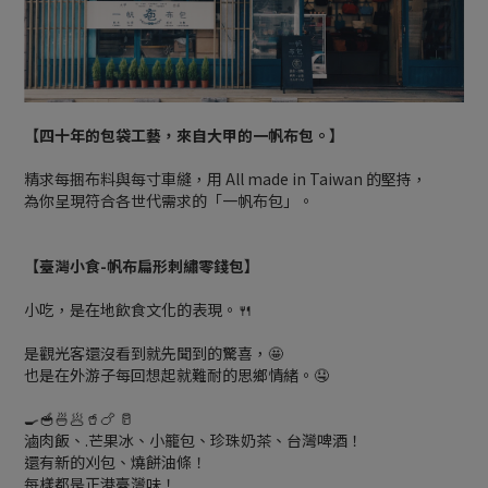
【四十年的包袋工藝，來自大甲的一帆布包。】
精求每捆布料與每寸車縫，用 All made in Taiwan 的堅持，
為你呈現符合各世代需求的「一帆布包」。
【臺灣小食-帆布扁形刺繡零錢包】
小吃，是在地飲食文化的表現。🍴
是觀光客還沒看到就先聞到的驚喜，🤩
也是在外游子每回想起就難耐的思鄉情緒。🤤
🍳🥣🍜🥟🥤🍗 🥛
滷肉飯、.芒果冰、小籠包、珍珠奶茶、台灣啤酒！
還有新的刈包、燒餅油條！
每樣都是正港臺灣味！