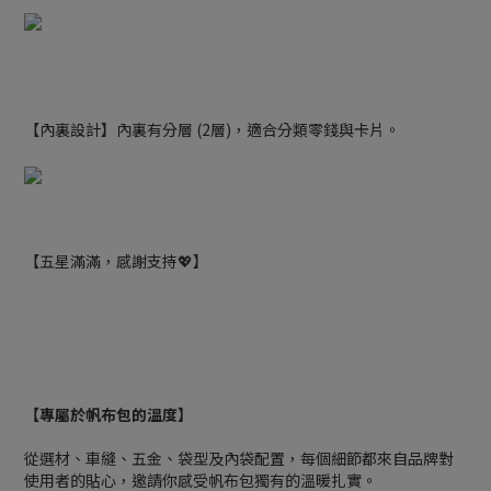
【內裏設計】內裏有分層 (2層)，適合分類零錢與卡片。
【五星滿滿，感謝支持💖】
【專屬於帆布包的溫度】
從選材、車縫、五金、袋型及內袋配置，每個細節都來自品牌對
使用者的貼心，邀請你感受帆布包獨有的溫暖扎實。