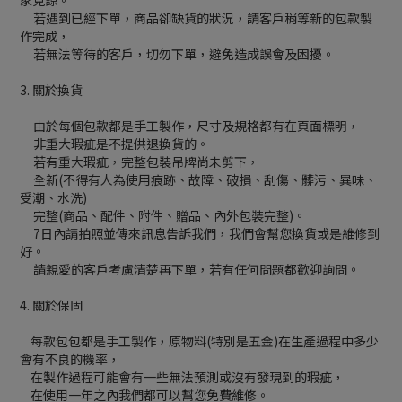
若遇到已經下單，商品卻缺貨的狀況，請客戶稍等新的包款製
作完成，
若無法等待的客戶，切勿下單，避免造成誤會及困擾。
3. 關於換貨
由於每個包款都是手工製作，尺寸及規格都有在頁面標明，
非重大瑕疵是不提供退換貨的。
若有重大瑕疵，完整包裝吊牌尚未剪下，
全新(不得有人為使用痕跡、故障、破損、刮傷、髒污、異味、
受潮、水洗)
完整(商品、配件、附件、贈品、內外包裝完整)。
7日內請拍照並傳來訊息告訴我們，我們會幫您換貨或是維修到
好。
請親愛的客戶考慮清楚再下單，若有任何問題都歡迎詢問。
4. 關於保固
每款包包都是手工製作，原物料(特別是五金)在生產過程中多少
會有不良的機率，
在製作過程可能會有一些無法預測或沒有發現到的瑕疵，
在使用一年之內我們都可以幫您免費維修。