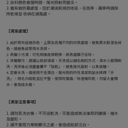
2. 染料顏色會隨時間、陽光照射而變淡。
3. 雖有做防霉處理，但於潮濕氣候的地區，在雨季、霧季時請保
持乾燥並 收納在通風處。
【清潔處理】
1.
由於帆布經過染色、上漿及各種不同的材質處理，避免漿水脫落及掉
色，請避免經常用水洗滌。
2.
表層小污漬：可先用橡皮擦輕擦，將表面髒汙去除。
3.
深層髒污：建議以局部清潔，手洗或以細毛刷的方式，清水小面積刷
洗，洗淨後必須盡量攤平『陰乾』，避免陽光直射，以免發皺。
4.
若要水洗，請使用不含漂白、螢光劑的中性清潔劑加水稀釋「手
洗」，用毛巾吸乾並拉平整，使用吹風機∕除溼機吹乾，勿留大量積
水，會造成水痕。
【清潔注意事項】
1. 請勿丟洗衣機，不可送乾洗，可能造成無法復原的皺褶、縮水
及變形。
2. 請不要用力單刷髒污之處，會造成局部泛白。