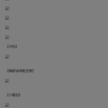
【刈包】
【燒餅油條配豆漿】
【小籠包】