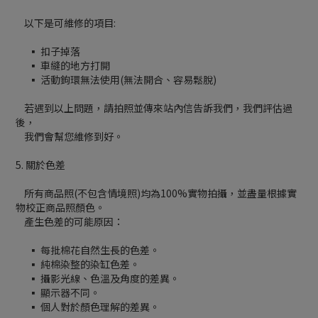
以下是可維修的項目:
▪ 扣子掉落
▪ 車縫的地方打開
▪ 活動鉤環無法使用(無法開合、容易鬆脫)
若遇到以上問題，請拍照並傳來站內信告訴我們，我們評估過
後，
我們會幫您維修到好。
5. 關於色差
所有商品照(不包含情境照)均為100%實物拍攝，並盡量根據實
物校正商品照顏色。
產生色差的可能原因：
▪ 每批棉花自然生長的色差。
▪ 純棉染整的染缸色差。
▪ 攝影光線、色溫及角度的差異。
▪ 顯示器不同。
▪ 個人對於顏色理解的差異。