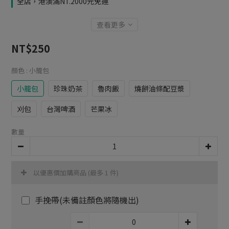
全店，港澳滿NT.2000元免運
查看更多
NT$250
顏色
: 小籠包
小籠包
珍珠奶茶
魯肉飯
燒餅油條配豆漿
刈包
台灣啤酒
芒果冰
數量
以優惠價加購商品
(最多 1 件)
手挽帶(未備註顏色將隨機出)