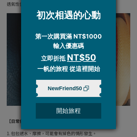
透氣性佳、觸感柔韌、耐拉扯、載重性高、色牢度高。
【日常保養】
1. 包包遇水、摩擦，可能會有掉色的情形發生。