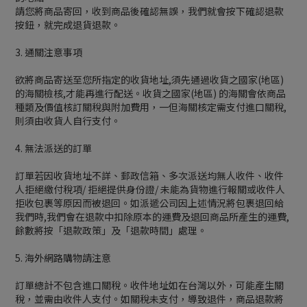
請您將商品寄回，收到商品後確認無誤，我們就會按下確認退款
按鈕，就完成退貨退款。
3. 通關注意事項
欲將商品寄送至您所指定的收貨地址,須先通過收貨之國家(地區)
的海關檢核,才能再進行配送。收貨之國家(地區) 的海關會依商品
種類及價值核訂關稅與附加費用，一但海關核定需支付進口關稅,
則須由收貨人自行支付。
4. 無法派送的訂單
訂單若因收貨地址不詳、郵政信箱、多次派送均無人收件、收件
人拒絕繳付稅項/ 拒絕提供身份證/ 未能為貨物進行報關或收件人
拒收包裹等原因而被退回。如派遞公司因上述情況將包裹退回給
我們時,我們會在退款中扣除原本的運費及退回商品所產生的運費,
餘數將按「退款政策」及「退款時間」處理。
5. 海外網路購物請注意
訂單總計不包含進口關稅。收件地址如在台灣以外，可能產生關
稅，並需由收件人支付。如關稅未支付，導致退件，商品退款將