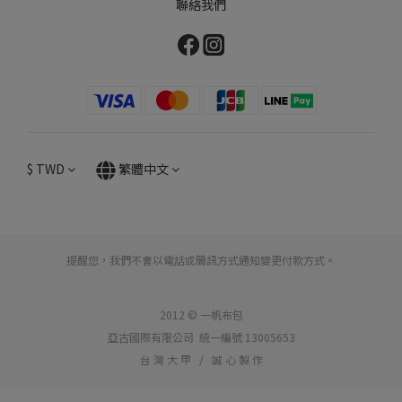
聯絡我們
$
TWD
繁體中文
提醒您，我們不會以電話或簡訊方式通知變更付款方式。
2012 © 一帆布包
亞古國際有限公司 統一編號 13005653
台 灣 大 甲 / 誠 心 製 作