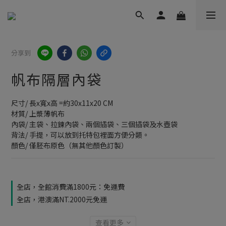
分享到
帆布隔層內袋
尺寸/ 長x寬x高 =約30x11x20 CM
材質/ 上漿薄帆布
內袋/ 主袋、拉鍊內袋、兩個插袋、三個插袋及水壺袋
背法/ 手提，可以放到托特包裡面方便分類。
顏色/ 僅胚布原色（無其他顏色訂製）
全店，全館消費滿1800元：免運費
全店，港澳滿NT.2000元免運
查看更多