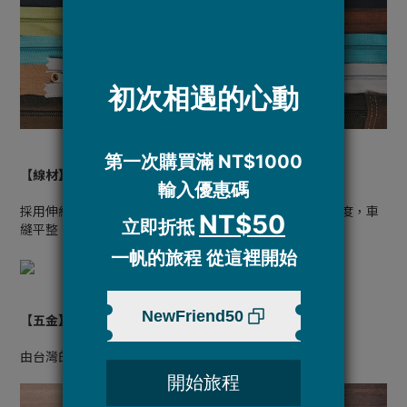
【線材】
採用伸縮度適中、耐拉、耐磨、防水性好的SP線，彈性適度，車
縫平整，色牢度佳。
【五金】
由台灣的五金廠製造，無毒、防鏽、不斷裂、不變形。