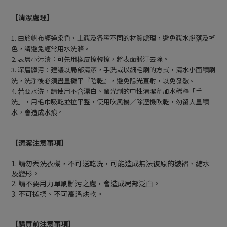
【清潔處理】
1.
由於帆布經過染色、上漿及各種不同的材質處理，避免漿水脫落及掉
色，請避免經常用水洗滌。
2.
表層小污漬：可先用橡皮擦輕擦，將表面髒汙去除。
3.
深層髒污：建議以局部清潔，手洗或以細毛刷的方式，清水小面積刷
洗，洗淨後必須盡量攤平『陰乾』，避免陽光直射，以免發皺。
4.
若要水洗，請使用不含漂白、螢光劑的中性清潔劑加水稀釋「手
洗」，用毛巾吸乾並拉平整，使用吹風機∕除溼機吹乾，勿留大量積
水，會造成水痕。
【清潔注意事項】
1. 請勿丟洗衣機，不可送乾洗，可能造成無法復原的皺褶、縮水
及變形。
2. 請不要用力單刷髒污之處，會造成局部泛白。
3. 不可搓揉、不可高溫烘乾。
【購買前注意事項】