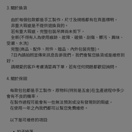
3. 關於換貨
由於每個包款都是手工製作，尺寸及規格都有在頁面標明，
非重大瑕疵是不提供退換貨的。
若有重大瑕疵，完整包裝吊牌尚未剪下，
全新(不得有人為使用痕跡、故障、破損、刮傷、髒污、異味、
受潮、水洗)
完整(商品、配件、附件、贈品、內外包裝完整)。
7日內請拍照並傳來訊息告訴我們，我們會幫您換貨或是維修到
好。
請親愛的客戶考慮清楚再下單，若有任何問題都歡迎詢問。
4. 關於保固
每款包包都是手工製作，原物料(特別是五金)在生產過程中多少
會有不良的機率，
在製作過程可能會有一些無法預測或沒有發現到的瑕疵，
在使用一年之內我們都可以幫您免費維修。
以下是可維修的項目:
▪ 扣子掉落