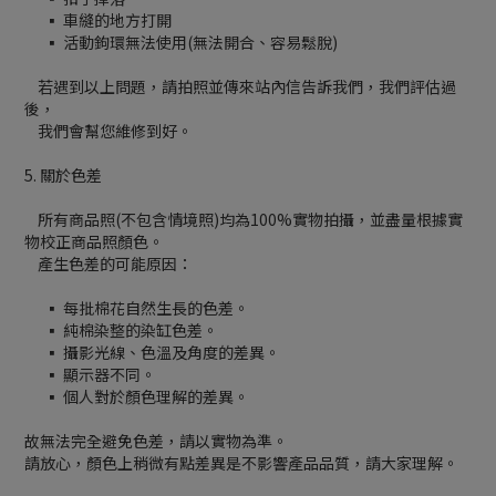
▪ 車縫的地方打開
▪ 活動鉤環無法使用(無法開合、容易鬆脫)
若遇到以上問題，請拍照並傳來站內信告訴我們，我們評估過
後，
我們會幫您維修到好。
5. 關於色差
所有商品照(不包含情境照)均為100%實物拍攝，並盡量根據實
物校正商品照顏色。
產生色差的可能原因：
▪ 每批棉花自然生長的色差。
▪ 純棉染整的染缸色差。
▪ 攝影光線、色溫及角度的差異。
▪ 顯示器不同。
▪ 個人對於顏色理解的差異。
故無法完全避免色差，請以實物為準。
請放心，顏色上稍微有點差異是不影響產品品質，請大家理解。