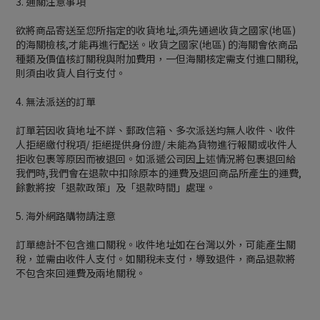
3. 通關注意事項
欲將商品寄送至您所指定的收貨地址,須先通過收貨之國家(地區)
的海關檢核,才能再進行配送。收貨之國家(地區) 的海關會依商品
種類及價值核訂關稅與附加費用，一但海關核定需支付進口關稅,
則須由收貨人自行支付。
4. 無法派送的訂單
訂單若因收貨地址不詳、郵政信箱、多次派送均無人收件、收件
人拒絕繳付稅項/ 拒絕提供身份證/ 未能為貨物進行報關或收件人
拒收包裹等原因而被退回。如派遞公司因上述情況將包裹退回給
我們時,我們會在退款中扣除原本的運費及退回商品所產生的運費,
餘數將按「退款政策」及「退款時間」處理。
5. 海外網路購物請注意
訂單總計不包含進口關稅。收件地址如在台灣以外，可能產生關
稅，並需由收件人支付。如關稅未支付，導致退件，商品退款將
不包含來回運費及兩地關稅。