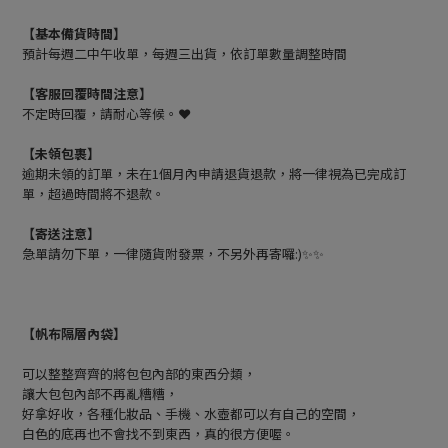
【基本備貨時間】
預計每週二中午收單，每週三出貨，依訂單數量調整時間
【客服回覆時間注意】
不定時回覆，請耐心等候。❤️
【未領包裹】
逾期未領的訂單，未在1個月內申請退貨退款，將一律視為已完成訂
單，超過時間將不退款。
【寄送注意】
急單請勿下單，一律隨貨附發票，不另外再寄囉:)✨✨
【帆布隔層內袋】
可以整整齊齊的將包包內部的東西分類，
讓大包包內部不再亂糟糟，
好拿好收，各種化妝品、手機、水壺都可以有自己的空間，
白色的底再也不會找不到東西，真的很方便喔。