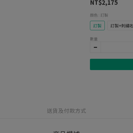
NT$2,175
顏色
: 訂製
訂製
訂製+刺繡
數量
送貨及付款方式