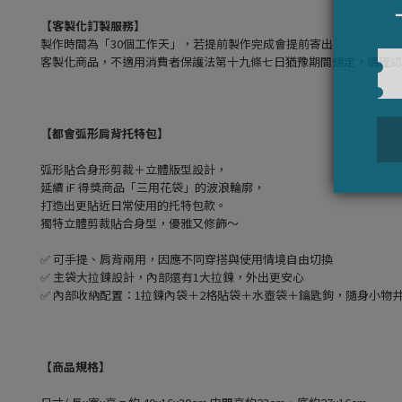
【客製化訂製服務】
製作時間為「30個工作天」，若提前製作完成會提前寄出
客製化商品，不適用消費者保護法第十九條七日猶豫期間規定，請確認
【
都會弧形肩背托特包
】
弧形貼合身形剪裁＋立體版型設計，
延續 iF 得獎商品「三用花袋」的波浪輪廓，
打造出更貼近日常使用的托特包款。
獨特立體剪裁貼合身型，優雅又修飾～
✅ 可手提、肩背兩用，因應不同穿搭與使用情境自由切換
✅ 主袋大拉鍊設計，內部還有1大拉鍊，外出更安心
✅ 內部收納配置：1拉鍊內袋＋2格貼袋＋水壺袋＋鑰匙鉤，隨身小物
【商品規格】