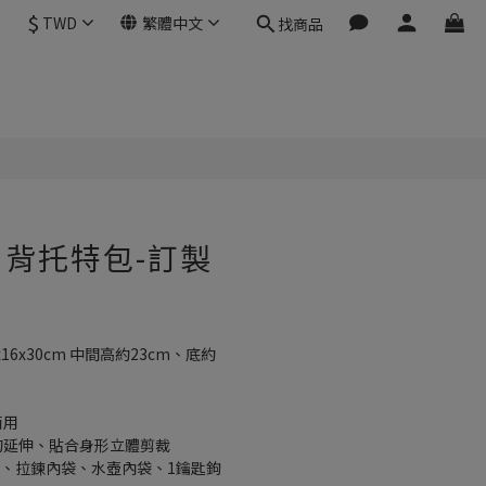
$
TWD
繁體中文
找商品
背托特包-訂製
0x16x30cm 中間高約23cm、底約
兩用
的延伸、貼合身形立體剪裁
插袋、拉鍊內袋、水壺內袋、1鑰匙鉤