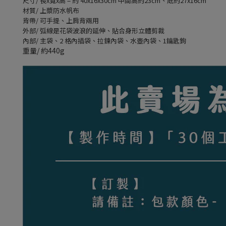
尺寸/ 長x寬x高 = 約 40x16x30cm 中間高約23cm、底約27x16cm
材質/ 上漿防水帆布
背帶/ 可手提、上肩背兩用
外部/ 弧線是花袋波浪的延伸、貼合身形立體剪裁
內部/ 主袋、2 格內插袋、拉鍊內袋、水壺內袋、1鑰匙鉤
重量/ 約440g