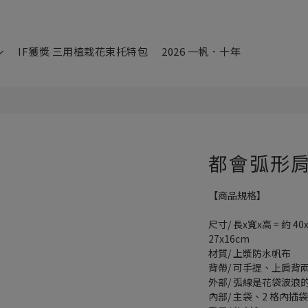
IF獲獎 三用植栽花束托特包
2026 一帆．十年
都會弧形肩
【商品規格】
尺寸/ 長x寬x高 = 約 4
27x16cm
材質/ 上漿防水帆布
背帶/ 可手提、上肩背
外部/ 弧線是花袋波浪
內部/ 主袋、2 格內