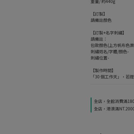
重量/ 約440g
【訂製】
請備註顏色
【訂製+名字刺繡】
請備註：
包款顏色(上方帆布色票)
刺繡姓名/字體/顏色-
刺繡位置-
【製作時間】
「30 個工作天」，若
全店，全館消費滿18
全店，港澳滿NT.20