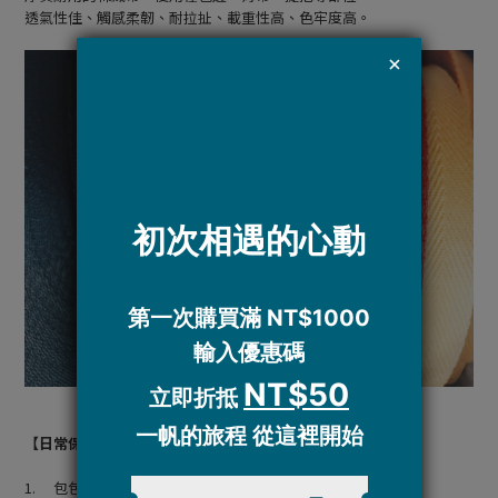
透氣性佳、觸感柔韌、耐拉扯、載重性高、色牢度高。
【日常保養】
1. 包包遇水、摩擦，可能會有掉色的情形發生。