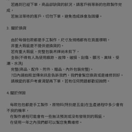
若遇到已經下單，商品卻缺貨的狀況，請客戶稍等新的包款製作完
成，
若無法等待的客戶，切勿下單，避免造成誤會及困擾。
3. 關於換貨
由於每個包款都是手工製作，尺寸及規格都有在頁面標明，
非重大瑕疵是不提供退換貨的。
若有重大瑕疵，完整包裝吊牌尚未剪下，
全新(不得有人為使用痕跡、故障、破損、刮傷、髒污、異味、受
潮、水洗)
完整(商品、配件、附件、贈品、內外包裝完整)。
7日內請拍照並傳來訊息告訴我們，我們會幫您換貨或是維修到好。
請親愛的客戶考慮清楚再下單，若有任何問題都歡迎詢問。
4. 關於保固
每款包包都是手工製作，原物料(特別是五金)在生產過程中多少會有
不良的機率，
在製作過程可能會有一些無法預測或沒有發現到的瑕疵，
在使用一年之內我們都可以幫您免費維修。