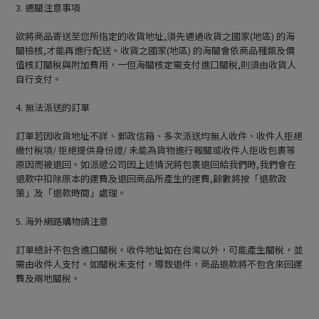
3. 通關注意事項
欲將商品寄送至您所指定的收貨地址,須先通過收貨之國家(地區) 的海
關檢核,才能再進行配送。收貨之國家(地區) 的海關會依商品種類及價
值核訂關稅與附加費用，一但海關核定需支付進口關稅,則須由收貨人
自行支付。
4. 無法派送的訂單
訂單若因收貨地址不詳、郵政信箱、多次派送均無人收件、收件人拒絕
繳付稅項/ 拒絕提供身份證/ 未能為貨物進行報關或收件人拒收包裹等
原因而被退回。如派遞公司因上述情況將包裹退回給我們時,我們會在
退款中扣除原本的運費及退回商品所產生的運費,餘數將按「退款政
策」及「退款時間」處理。
5. 海外網路購物請注意
訂單總計不包含進口關稅。收件地址如在台灣以外，可能產生關稅，並
需由收件人支付。如關稅未支付，導致退件，商品退款將不包含來回運
費及兩地關稅。