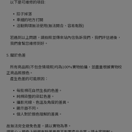
以下是可維修的項目:
▪ 扣子掉落
▪ 車縫的地方打開
▪ 活動鉤環無法使用(無法開合、容易鬆脫)
若遇到以上問題，請拍照並傳來站內信告訴我們，我們評估過後，
我們會幫您維修到好。
5. 關於色差
所有商品照(不包含情境照)均為100%實物拍攝，並盡量根據實物校
正商品照顏色。
產生色差的可能原因：
▪ 每批棉花自然生長的色差。
▪ 純棉染整的染缸色差。
▪ 攝影光線、色溫及角度的差異。
▪ 顯示器不同。
▪ 個人對於顏色理解的差異。
故無法完全避免色差，請以實物為準。
請放心，顏色上稍微有點差異是不影響產品品質，請大家理解。