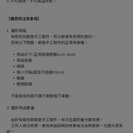
3. 不可搓揉、不可高溫烘乾。
【購買前注意事項】
1. 關於瑕疵
每款包包都是手工製作，所以都會有些微的差別，
若有以下問題，都是手工製作的正常現象喔！
▪ 商品尺寸 (正常誤差範圍1cm~2cm)
▪ 商品色差
▪ 線頭
▪ 極小汙點(直徑不超過0.5cm)
▪ 壓痕
▪ 輕微脫線
不能接受的客戶請不要勉強下單喔 !
2. 關於商品數量
由於每個包款都是手工製作，每次生產的量也都有限。
工作人員也有限，會有商品缺貨的現象無法及時更新，也請大家見
諒。