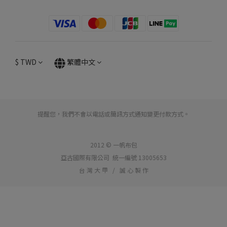
$
TWD
繁體中文
提醒您，我們不會以電話或簡訊方式通知變更付款方式。
2012 © 一帆布包
亞古國際有限公司 統一編號 13005653
台 灣 大 甲 / 誠 心 製 作