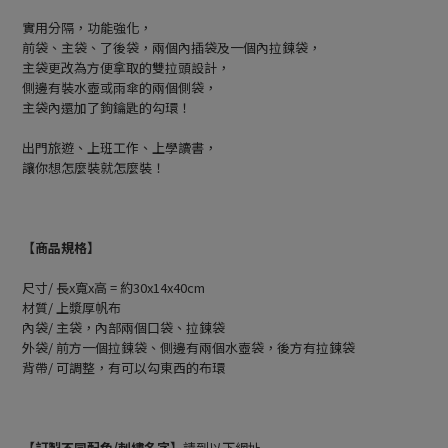
實用分隔，功能強化，
前袋、主袋、了後袋，兩個內插袋及一個內拉鍊袋，
主袋更改為方便拿取的雙拉頭設計，
側邊有裝水壺或雨傘的兩個側袋，
主袋內還加了鉤鑰匙的勾環！
出門旅遊、上班工作、上學讀書，
讓你想怎麼裝就怎麼裝！
【商品規格】
尺寸/ 長x寬x高 = 約30x14x40cm
材質/ 上漿厚帆布
內袋/ 主袋，內部兩個口袋、拉鍊袋
外袋/ 前方一個拉鍊袋、側邊有兩個水壺袋，後方有拉鍊袋
背帶/ 可調整，有可以勾東西的布環
【訂製不同配色/刺繡名字】
請到以下網址