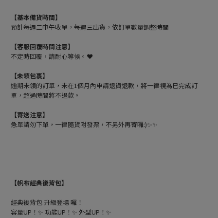
【基本備貨時間】
預計每週二中午收單，每週三出貨，依訂單數量調整時間
【客服回覆時間注意】
不定時回覆，請耐心等候。❤️
【未領包裹】
逾期未領的訂單，未在1個月內申請退貨退款，將一律視為已完成訂
單，超過時間將不退款。
【寄送注意】
急單請勿下單，一律隨貨附發票，不另外再寄囉:)✨✨
【帆布經典後背包】
經典後背包 升級登場 囉！
容量UP！✨ 功能UP！✨ 外型UP！✨