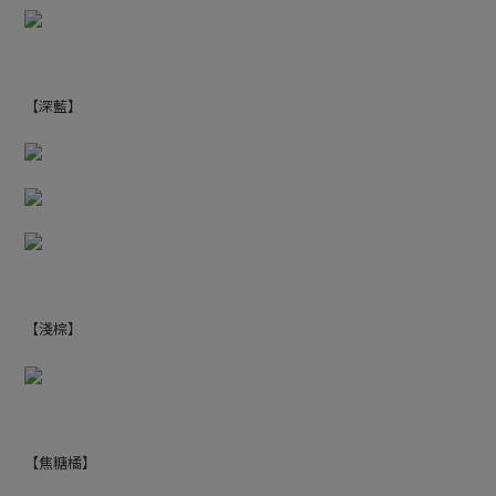
【深藍】
【淺棕】
【焦糖橘】