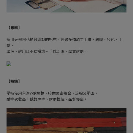
【布料】
採用天然棉花撚紗染製的帆布，經過多道加工手續，紡織、染色、上
漿，
環保、耐用且不易損壞。手感溫潤，厚實耐磨。
【拉鍊】
堅持使用台灣YKK拉鍊，咬齒緊密接合，流暢又堅固，
耐拉次數高、低故障率、耐磨性佳、品質優良。