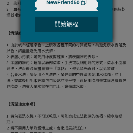
2. 染料顏色會隨時間、陽光照射而變淡。
3. 雖有做防霉處理，但於潮濕氣候的地區，在雨季、霧季時請保持乾
燥並 收納在通風處。
【清潔處理】
1. 由於帆布經過染色、上漿及各種不同的材質處理，為避免漿水脫落及
掉色，請盡量避免用水洗滌。
2. 表層小污漬：可先用橡皮擦輕擦，將表面髒污去除。
3. 深層的髒污：建議以局部清潔，手洗或以細毛刷的方式，清水小面積
刷洗，洗淨後必須盡量攤平『陰乾』，避免陽光直射，以免發皺。
4.
若要水洗，請使用不含漂白、螢光劑的中性清潔劑加水稀釋，並手
洗，完成後用毛巾等將包包吸乾並拉平整，再使用吹風機或除溼機將包
包吹乾，勿有大量水留在包包上，會造成水痕。
【清潔注意事項】
1. 請勿丟洗衣機，不可送乾洗，可能造成無法復原的皺褶、縮水及變
形。
2. 請不要用力單刷髒污之處，會造成局部泛白。