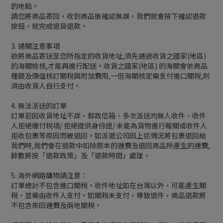
的地點。
請您將商品寄回，收到商品後確認無誤，我們就會按下確認退款
按鈕，就完成退貨退款。
3. 通關注意事項
欲將商品寄送至您所指定的收貨地址,須先通過收貨之國家(地區)
的海關檢核,才能再進行配送。收貨之國家(地區) 的海關會依商品
種類及價值核訂關稅與附加費用,一但海關核定需支付進口關稅,則
須由收貨人自行支付。
4. 無法派送的訂單
訂單若因收貨地址不詳、郵政信箱、多次派送均無人收件、收件
人拒絕繳付稅項/ 拒絕提供身份證/ 未能為貨物進行報關或收件人
拒收包裹等原因而被退回。如派遞公司因上述情況將包裹退回給
我們時,我們會在退款中扣除原本的運費及退回商品所產生的運費,
餘數將按「退款政策」及「退款時間」處理。
5. 海外網路購物請注意：
訂單總計不包含進口關稅。收件地址如在台灣以外，可能產生關
稅，並需由收件人支付。如關稅未支付，導致退件，商品退款將
不包含來回運費及兩地關稅。