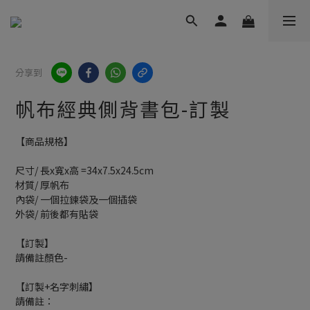
分享到
帆布經典側背書包-訂製
【商品規格】
尺寸/ 長x寬x高 =34x7.5x24.5cm
材質/ 厚帆布
內袋/ 一個拉鍊袋及一個插袋
外袋/ 前後都有貼袋
【訂製】
請備註顏色-
【訂製+名字刺繡】
請備註：