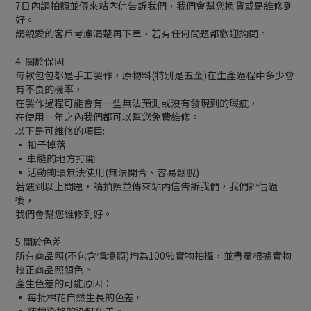
7日內請拍照並傳來站內信告訴我們，我們會幫您換貨或是維修到
好。
請親愛的客戶考慮清楚再下單，若有任何問題都歡迎詢問。
4. 關於保固
每款包包都是手工製作，原物料(特別是五金)在生產過程中多少會
有不良的機率，
在製作過程可能會有一些無法預測或沒有發現到的瑕疵，
在使用一年之內我們都可以幫您免費維修。
以下是可維修的項目:
▪ 扣子掉落
▪ 車縫的地方打開
▪ 活動鉤環無法使用(無法開合、容易鬆脫)
若遇到以上問題，請拍照並傳來站內信告訴我們，我們評估過
後，
我們會幫您維修到好。
5.關於色差
所有商品照(不包含情境照)均為100%實物拍攝，並盡量根據實物
校正商品照顏色。
產生色差的可能原因：
▪ 每批棉花自然生長的色差。