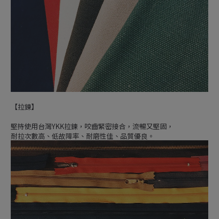
【拉鍊】
堅持使用台灣YKK拉鍊，咬齒緊密接合，流暢又堅固，
耐拉次數高、低故障率、耐磨性佳、品質優良。