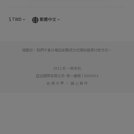
$
TWD
繁體中文
提醒您，我們不會以電話或簡訊方式通知變更付款方式。
2012 © 一帆布包
亞古國際有限公司 統一編號 13005653
台 灣 大 甲 / 誠 心 製 作