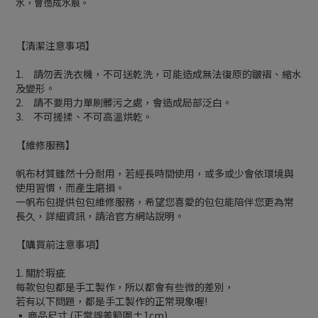
水，會造成水痕。
【清潔注意事項】
1. 請勿丟洗衣機，不可送乾洗，可能造成無法復原的皺褶、縮水
及變形。
2. 請不要用力單刷髒污之處，會造成局部泛白。
3. 不可搓揉、不可高溫烘乾。
【維修服務】
帆布材質雖然十分耐用，若經長時間使用，或多或少會依環境與
使用習慣，而產生磨損。
一帆布包提供包包維修服務，希望您喜愛的包包能陪伴您更為常
長久，詳細資訊，請洽官方網站說明。
【購買前注意事項】
1. 關於瑕疵
每款包包都是手工製作，所以都會有些微的差別，
若有以下問題，都是手工製作的正常現象喔!
▪ 商品尺寸 (正常誤差範圍±1cm)