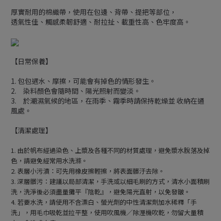
厚實耐用的棉織帶，使用在包邊、背帶、提把等部位，
透氣性佳、觸感柔韌舒適、耐拉扯、載重性高、色牢度高。
【日常保養】
1. 包包遇水、摩擦，可能會有掉色的情形發生。
2. 染料顏色會隨時間、陽光照射而變淡。
3. 於潮濕氣候的地區，在雨季、霧季時請保持乾燥並 收納在通
風處。
【清潔處理】
1.
由於帆布經過染色、上漿及各種不同的材質處理，避免漿水脫落及掉
色，請避免經常用水洗滌。
2.
表層小污漬：可先用橡皮擦輕擦，將表面髒汙去除。
3.
深層髒污：建議以局部清潔，手洗或以細毛刷的方式，清水小面積刷
洗，洗淨後必須盡量攤平『陰乾』，避免陽光直射，以免發皺。
4.
若要水洗，請使用不含漂白、螢光劑的中性清潔劑加水稀釋「手
洗」，用毛巾吸乾並拉平整，使用吹風機∕除溼機吹乾，勿留大量積