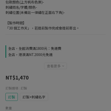
包款顏色(上方帆布色票)-
刺繡姓名/字體/顏色-
刺繡位置(未備註一律繡在正面右下角)-
【製作時間】
「30 個工作天」，若提前製作完成會提前寄出。
全店，全館消費滿1800元：免運費
全店，港澳滿NT.2000元免運
查看更多
NT$1,470
訂製選項
: 訂製
訂製
訂製+刺繡名字
數量