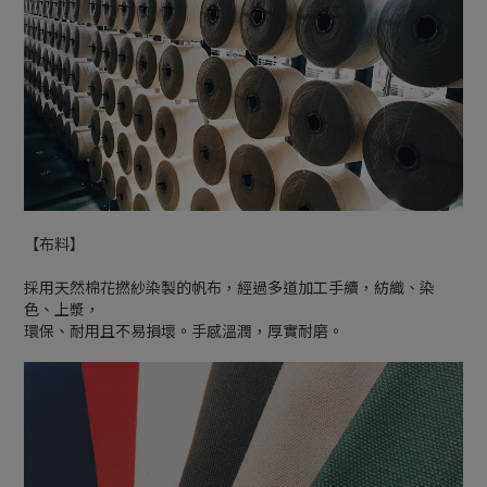
【布料】
採用天然棉花撚紗染製的帆布，經過多道加工手續，紡織、染
色、上漿，
環保、耐用且不易損壞。手感溫潤，厚實耐磨。