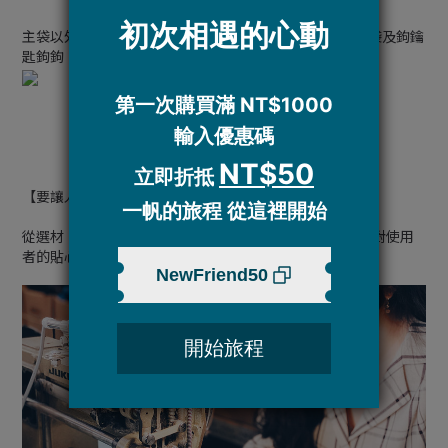
主袋以外，還有1格拉鍊內袋1格小袋，1大格貼袋，水壺袋及鉤鑰
匙鉤鉤
【要讓人感受到帆布包的溫度】
從選材、車縫、五金、袋型及內袋配置，每個細節都來自對使用
者的貼心，帆布包也有了暖心的溫度。