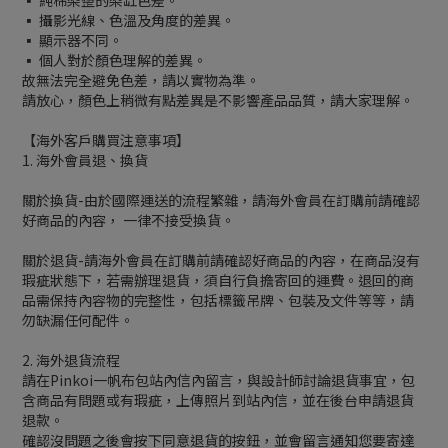
▪ 純棉染整的染缸色差。
▪ 攝影光線、色溫及角度的差異。
▪ 顯示器不同。
▪ 個人對於顏色理解的差異。
故無法完全避免色差，請以實物為準。
請放心，顏色上稍微有點差異是不影響產品品質，請大家理解。
【海外客戶購買注意事項】
1. 海外會員退、換貨
關於換貨-由於國際運送的流程繁雜，請海外會員在訂購前請確認
好商品的內容， 一律不接受換貨。
關於退貨-請海外會員在訂購前請確認好商品的內容，在商品沒有
瑕疵狀態下，若需辦理退貨，須自行負擔寄回的運費。退回的商
品需保持內容物的完整性，包括標籤吊牌、包裝及文件等等，請
勿缺漏任何配件。
2. 海外退貨流程
請在Pinkoi一帆布包站內信內留言，與設計師討論退貨事宜，包
含商品有問題或有瑕疵，上傳照片到站內信，並在後台申請退貨
退款。
確認沒問題之後會按下同意退貨的按鈕，並會留言通知您要寄達