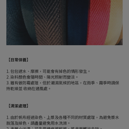
【日常保養】
1. 包包遇水、摩擦，可能會有掉色的情形發生。
2. 染料顏色會隨時間、陽光照射而變淡。
3. 雖有做防霉處理，但於潮濕氣候的地區，在雨季、霧季時請保
持乾燥並 收納在通風處。
【清潔處理】
1. 由於帆布經過染色、上漿及各種不同的材質處理，為避免漿水
脫落及掉色，請盡量避免用水洗滌。
2. 表層小污漬：可先用橡皮擦輕擦，將表面髒污去除。