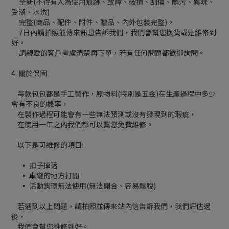
全新(不得有人為使用痕跡、故障、破損、刮傷、髒污、異味、
受潮、水洗)
完整(商品、配件、附件、贈品、內外包裝完整)。
7日內請拍照並傳來訊息告訴我們，我們會幫您換貨或是維修到
好。
請親愛的客戶考慮清楚再下單，若有任何問題都歡迎詢問。
4. 關於保固
每款包包都是手工製作，原物料(特別是五金)在生產過程中多少
會有不良的機率，
在製作過程可能會有一些無法預測或沒有發現到的瑕疵，
在使用一年之內我們都可以幫您免費維修。
以下是可維修的項目:
▪ 扣子掉落
▪ 車縫的地方打開
▪ 活動鉤環無法使用(無法開合、容易鬆脫)
若遇到以上問題，請拍照並傳來站內信告訴我們，我們評估過
後，
我們會幫您維修到好。