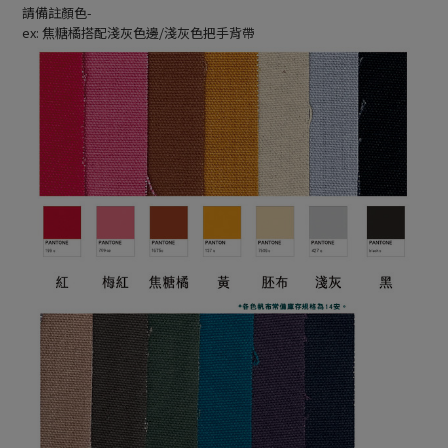
請備註顏色-
ex: 焦糖橘搭配淺灰色邊/淺灰色把手背帶