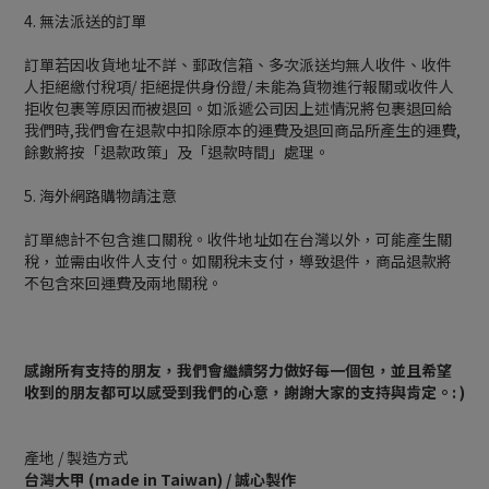
4. 無法派送的訂單
訂單若因收貨地址不詳、郵政信箱、多次派送均無人收件、收件
人拒絕繳付稅項/ 拒絕提供身份證/ 未能為貨物進行報關或收件人
拒收包裹等原因而被退回。如派遞公司因上述情況將包裹退回給
我們時,我們會在退款中扣除原本的運費及退回商品所產生的運費,
餘數將按「退款政策」及「退款時間」處理。
5. 海外網路購物請注意
訂單總計不包含進口關稅。收件地址如在台灣以外，可能產生關
稅，並需由收件人支付。如關稅未支付，導致退件，商品退款將
不包含來回運費及兩地關稅。
感謝所有支持的朋友，我們會繼續努力做好每一個包，並且希望
收到的朋友都可以感受到我們的心意，謝謝大家的支持與肯定。: )
產地 / 製造方式
台灣大甲 (made in Taiwan) / 誠心製作