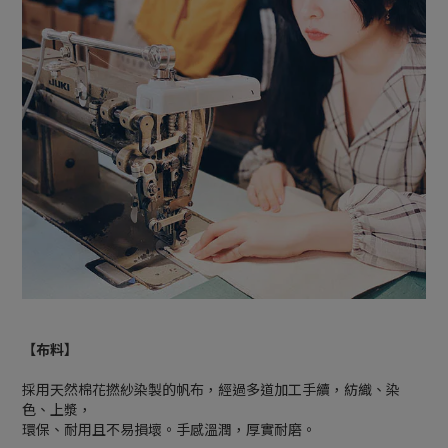
【布料】
採用天然棉花撚紗染製的帆布，經過多道加工手續，紡織、染
色、上漿，
環保、耐用且不易損壞。手感溫潤，厚實耐磨。