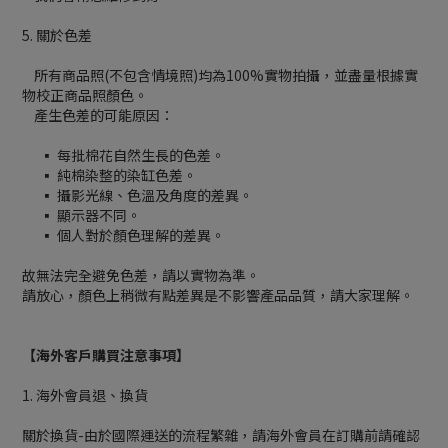
5. 關於色差
所有商品照(不包含情境照)均為100%實物拍攝，並盡量根據實
物校正商品照顏色。
產生色差的可能原因：
▪ 每批棉花自然生長的色差。
▪ 純棉染整的染缸色差。
▪ 攝影光線、色溫及角度的差異。
▪ 顯示器不同。
▪ 個人對於顏色理解的差異。
故無法完全避免色差，請以實物為準。
請放心，顏色上稍微有點差異是不影響產品品質，請大家理解。
【海外客戶購買注意事項】
1. 海外會員退、換貨
關於換貨-由於國際運送的流程繁雜，請海外會員在訂購前請確認