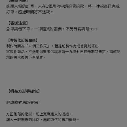
【未領包裹】
逾期未領的訂單，未在1個月內申請退貨退款，將一律視為已完成
訂單，超過時間將不退款。
【寄送注意】
急單請勿下單，一律隨貨附發票，不另外再寄囉:)✨✨
【客製化訂製服務】
製作時間為「30個工作天」，若提前製作完成會提前寄出
客製化商品，不適用消費者保護法第十九條七日猶豫期間規定，請確認
您的需求後再下單購買。
【帆布方形手提包】
經典款式再版登場！
方正俐落的造型，配上寬度迷人的提把，
讓人一眼難忘的比例，無可取代的實用機能。