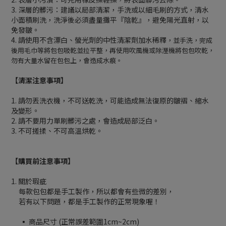
3. 深層的髒污：建議以局部清潔，手洗或以細毛刷的方式，清水
小面積刷洗，洗淨後必須盡量攤平『陰乾』，避免陽光直射，以
免發皺。
4. 請使用不含漂白、螢光劑的中性清潔劑加水稀釋
，並手洗，完成
後用毛巾等將包包吸乾並拉平整，再使用吹風機或除溼機將包包吹乾，
勿有大量水留在包包上，會造成水痕。
【清潔注意事項】
1. 請勿丟洗衣機，不可送乾洗，可能造成無法復原的皺褶、縮水
及變形。
2. 請不要用力單刷髒污之處，會造成局部泛白。
3. 不可搓揉、不可高溫烘乾。
【購買前注意事項】
1. 關於瑕疵
每款包包都是手工製作，所以都會有些微的差別，
若有以下問題，都是手工製作的正常現象喔！
▪ 商品尺寸 (正常誤差範圍1cm~2cm)