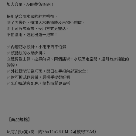
加大容量，A4絕對沒問題！
採用貼合防水層的純棉帆布，
除了內袋外，還加入水瓶插袋及吊物小鈎環，
附上可拆式背帶，使用方式更靈活。
不怕濕雨，通勤出遊一把罩！
✅ 內層防水設計，小雨東西不怕濕
✅ 沒話說的收納安排：
立體剪裁主袋、拉鍊內袋、兩個插袋＋水瓶固定空間，還附有掛鑰匙的
鈎鈎。
✅ 外拉鏈袋防盜巧思，開口在手把內部更安全！
✅ 附可拆式側背帶，肩揹手提都好看
✅ 無印風清爽配色，簡約時髦更百搭
【商品規格】
尺寸/ 長x寬x高 =約35x11x24 CM（可放得下A4）