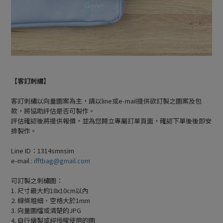
【客訂刺繡】
客訂刺繡以向量圖案為主，請以line或e-mail提供欲訂製之圖案及包
款，將協助評估是否可製作。
評估確認後將提供報價，並為您開立專屬訂單頁面，確認下單後後即安
排製作。
Line ID：1314smnsim
e-mail :
ifftbag@gmail.com
可訂製之刺繡圖：
1. 尺寸最大約18x10cm以內
2. 線條粗細、空格大於1mm
3. 向量圖檔或清楚的JPG
4. 自行繪製或經授權使用的圖