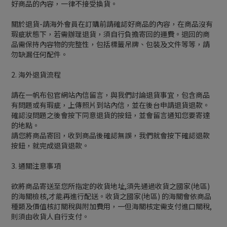
好商品的內容，一律不接受換貨。
關於退貨-請海外會員在訂購前請確認好商品的內容，在商品沒有
瑕疵狀態下，若需辦理退貨，須自行負擔寄回的運費。退回的商
品需保持內容物的完整性，包括標籤吊牌、包裝及文件等等，請
勿缺漏任何配件。
2. 海外退貨流程
請在一帆布包官網站內信留言，與我們討論退貨事宜，包含商品
有問題或有瑕疵，上傳照片到站內信，並在後台申請退貨退款。
確認沒問題之後會按下同意退貨的按鈕，並會留言通知您要寄達
的地點。
請您將商品寄回，收到商品後確認無誤，我們就會按下確認退款
按鈕，就完成退貨退款。
3. 通關注意事項
欲將商品寄送至您所指定的收貨地址,須先通過收貨之國家(地區)
的海關檢核,才能再進行配送。收貨之國家(地區) 的海關會依商品
種類及價值核訂關稅與附加費用，一但海關核定需支付進口關稅,
則須由收貨人自行支付。