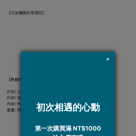
【可加購圓形零錢包】
【外部/裡面】
外部/ 1拉鍊吊袋、小卡片袋
外部/ 包邊配色可愛
內部/ 內部有1貼袋、1鑰匙勾環
重量/ 約286g