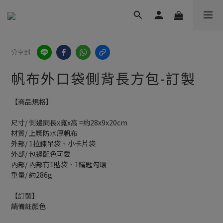
分享到
帆布外口袋側背長方包-訂製
【商品規格】
尺寸/ 側邊開長x寬x高 =約28x9x20cm
材質/ 上漿防水厚帆布
外部/ 1拉鍊吊袋、小卡片袋
外部/ 包邊配色可愛
內部/ 內部有1貼袋、1鑰匙勾環
重量/ 約286g
【訂製】
請備註顏色