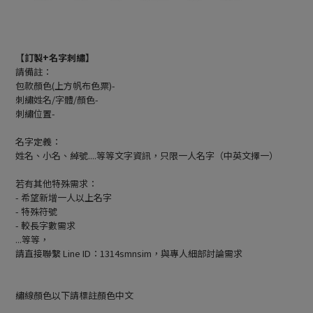
【訂製+名字刺繡】
請備註：
包款顏色(上方帆布色票)-
刺繡姓名/字體/顏色-
刺繡位置-
名字定義：
姓名、小名、綽號....等等文字資訊，只限一人名字（中英文擇一）
若有其他特殊需求：
- 希望新增一人以上名字
- 特殊符號
- 較長字數需求
...等等，
請直接聯繫 Line ID：1314smnsim，與專人細部討論需求
繡線顏色以下請標註顏色中文