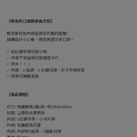
【帆布外口袋側背長方包】
概念是包包內部呈現在外面的感覺!
結構設計小心機，造型俐落又多口袋。
✅ 前拉鍊吊袋可放小物
✅ 吊袋下有貼袋可放隱密卡片
✅ 防水！！！
✅ 內部：1 貼袋、1 拉鍊勾環、尺寸中等好放
✅ 側背可調整長度
【商品規格】
尺寸/ 側邊開長x寬x高 =約28x9x20cm
材質/ 上漿防水厚帆布
外部/ 1拉鍊吊袋、小卡片袋
外部/ 包邊配色可愛
內部/ 內部有1貼袋、1鑰匙勾環