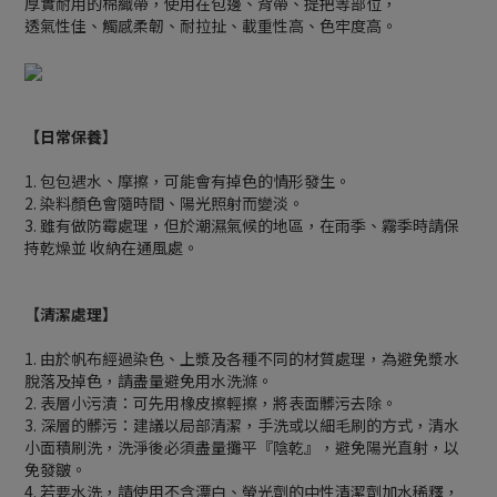
厚實耐用的棉織帶，使用在包邊、背帶、提把等部位，
透氣性佳、觸感柔韌、耐拉扯、載重性高、色牢度高。
【日常保養】
1. 包包遇水、摩擦，可能會有掉色的情形發生。
2. 染料顏色會隨時間、陽光照射而變淡。
3. 雖有做防霉處理，但於潮濕氣候的地區，在雨季、霧季時請保
持乾燥並 收納在通風處。
【清潔處理】
1. 由於帆布經過染色、上漿及各種不同的材質處理，為避免漿水
脫落及掉色，請盡量避免用水洗滌。
2. 表層小污漬：可先用橡皮擦輕擦，將表面髒污去除。
3. 深層的髒污：建議以局部清潔，手洗或以細毛刷的方式，清水
小面積刷洗，洗淨後必須盡量攤平『陰乾』，避免陽光直射，以
免發皺。
4. 若要水洗，請使用不含漂白、螢光劑的中性清潔劑加水稀釋，