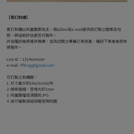
【客訂刺繡】
客訂刺繡以向量圖案為主，請以line或e-mail提供欲訂製之圖案及包
款，將協助評估是否可製作。
評估確認後將提供報價，並為您開立專屬訂單頁面，確認下單後後即安
排製作。
Line ID：1314smnsim
e-mail :
ifftbag@gmail.com
可訂製之刺繡圖：
1. 尺寸最大約18x10cm以內
2. 線條粗細、空格大於1mm
3. 向量圖檔或清楚的JPG
4. 自行繪製或經授權使用的圖