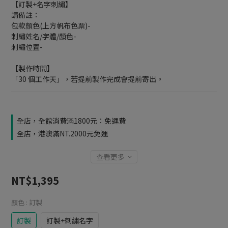
【訂製+名字刺繡】
請備註：
包款顏色(上方帆布色票)-
刺繡姓名/字體/顏色-
刺繡位置-
【製作時間】
「30 個工作天」，若提前製作完成會提前寄出。
全店，全館消費滿1800元：免運費
全店，港澳滿NT.2000元免運
查看更多
NT$1,395
顏色
: 訂製
訂製
訂製+刺繡名字