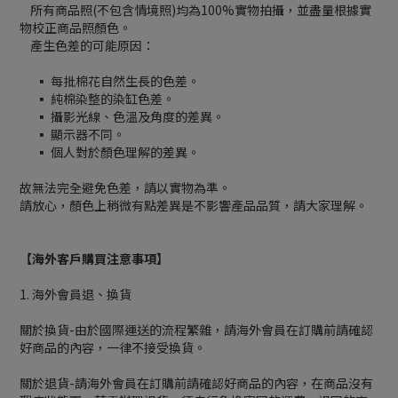
所有商品照(不包含情境照)均為100%實物拍攝，並盡量根據實
物校正商品照顏色。
產生色差的可能原因：
▪ 每批棉花自然生長的色差。
▪ 純棉染整的染缸色差。
▪ 攝影光線、色溫及角度的差異。
▪ 顯示器不同。
▪ 個人對於顏色理解的差異。
故無法完全避免色差，請以實物為準。
請放心，顏色上稍微有點差異是不影響產品品質，請大家理解。
【海外客戶購買注意事項】
1. 海外會員退、換貨
關於換貨-由於國際運送的流程繁雜，請海外會員在訂購前請確認
好商品的內容，一律不接受換貨。
關於退貨-請海外會員在訂購前請確認好商品的內容，在商品沒有