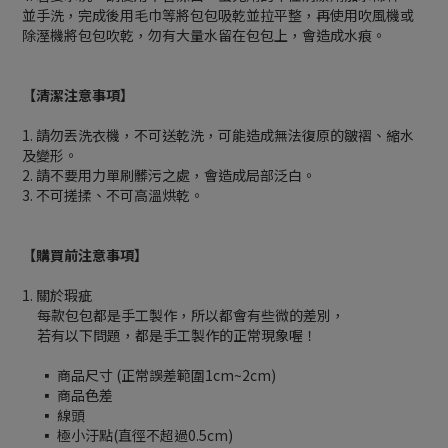
並手洗，完成後用毛巾等將包包吸乾並拉平整，再使用吹風機或
除溼機將包包吹乾，勿有大量水留在包包上，會造成水痕。
【清潔注意事項】
1. 請勿丟洗衣機，不可送乾洗，可能造成無法復原的皺褶、縮水
及變形。
2. 請不要用力單刷髒污之處，會造成局部泛白。
3. 不可搓揉、不可高溫烘乾。
【購買前注意事項】
1. 關於瑕疵
每款包包都是手工製作，所以都會有些微的差別，
若有以下問題，都是手工製作的正常現象喔！
▪ 商品尺寸 (正常誤差範圍1cm~2cm)
▪ 商品色差
▪ 線頭
▪ 極小汙點(直徑不超過0.5cm)