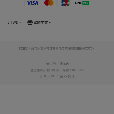
$
TWD
繁體中文
提醒您，我們不會以電話或簡訊方式通知變更付款方式。
2012 © 一帆布包
亞古國際有限公司 統一編號 13005653
台 灣 大 甲 / 誠 心 製 作