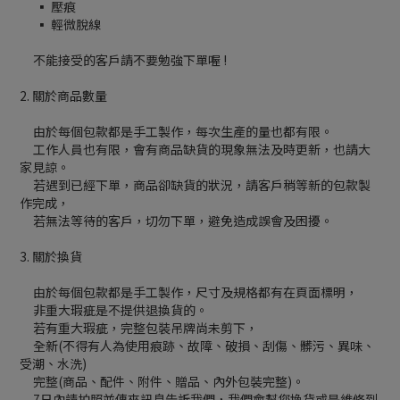
▪ 壓痕
▪ 輕微脫線
不能接受的客戶請不要勉強下單喔 !
2. 關於商品數量
由於每個包款都是手工製作，每次生產的量也都有限。
工作人員也有限，會有商品缺貨的現象無法及時更新，也請大
家見諒。
若遇到已經下單，商品卻缺貨的狀況，請客戶稍等新的包款製
作完成，
若無法等待的客戶，切勿下單，避免造成誤會及困擾。
3. 關於換貨
由於每個包款都是手工製作，尺寸及規格都有在頁面標明，
非重大瑕疵是不提供退換貨的。
若有重大瑕疵，完整包裝吊牌尚未剪下，
全新(不得有人為使用痕跡、故障、破損、刮傷、髒污、異味、
受潮、水洗)
完整(商品、配件、附件、贈品、內外包裝完整)。
7日內請拍照並傳來訊息告訴我們，我們會幫您換貨或是維修到