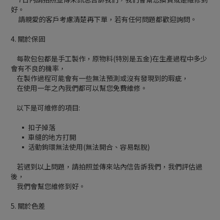
好。
請親愛的客戶考慮清楚再下單，若有任何問題都歡迎詢問。
4. 關於保固
每款包包都是手工製作，原物料(特別是五金)在生產過程中多少
會有不良的機率，
在製作過程可能會有一些無法預測或沒有發現到的瑕疵，
在使用一年之內我們都可以幫您免費維修。
以下是可維修的項目:
▪ 扣子掉落
▪ 車縫的地方打開
▪ 活動鉤環無法使用(無法開合、容易鬆脫)
若遇到以上問題，請拍照並傳來站內信告訴我們，我們評估過
後，
我們會幫您維修到好。
5. 關於色差