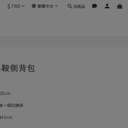
$
TWD
繁體中文
找商品
馬鞍側背包
*25cm
背後一個拉鍊袋
.5cm