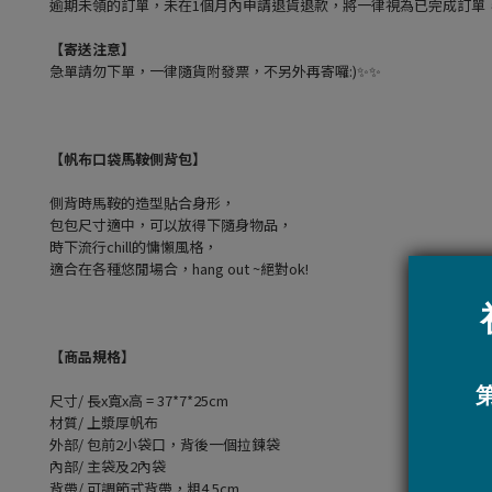
逾期未領的訂單，未在1個月內申請退貨退款，將一律視為已完成訂單
【寄送注意】
急單請勿下單，一律隨貨附發票，不另外再寄囉:)✨✨
【帆布口袋馬鞍側背包】
側背時馬鞍的造型貼合身形，
包包尺寸適中，可以放得下隨身物品，
時下流行chill的慵懶風格，
適合在各種悠閒場合，hang out ~絕對ok!
【商品規格】
尺寸/ 長x寬x高 = 37*7*25cm
材質/ 上漿厚帆布
外部/ 包前2小袋口，背後一個拉鍊袋
內部/ 主袋及2內袋
背帶/ 可調節式背帶，粗4.5cm