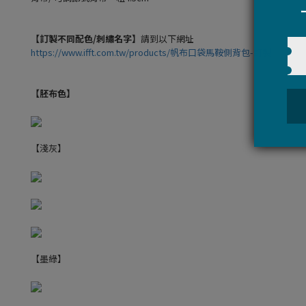
【訂製不同配色/刺繡名字】
請到以下網址
https://www.ifft.com.tw/products/帆布口袋馬鞍側背包-訂製
【胚布色】
【淺灰】
【墨綠】