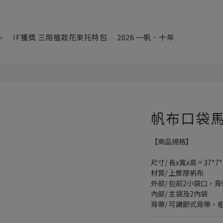
IF獲獎 三用植栽花束托特包
2026 一帆．十年
帆布口袋
【商品規格】
尺寸/ 長x寬x高 = 37*7
材質/ 上漿厚帆布
外部/ 包前2小袋口，
內部/ 主袋及2內袋
背帶/ 可調節式背帶，粗4