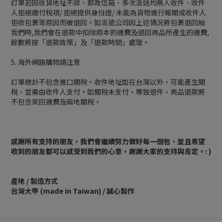
訂單若因收貨地址不詳、郵政信箱、多次派送均無人收件、收件
人拒絕繳付稅項/ 拒絕提供身份證/ 未能為貨物進行報關或收件人
拒收包裹等原因而被退回。如派遞公司因上述情況將包裹退回給
我們時,我們會在退款中扣除原本的運費及退回商品所產生的運費,
餘數將按「退款政策」及「退款時間」處理。
5. 海外網路購物請注意
訂單總計不包含進口關稅。收件地址如在台灣以外，可能產生關
稅，並需由收件人支付。如關稅未支付，導致退件，商品退款將
不包含來回運費及兩地關稅。
感謝所有支持的朋友，我們會繼續努力做好每一個包，並且希望
收到的朋友都可以感受到我們的心意，謝謝大家的支持與肯定。: )
產地 / 製造方式
台灣大甲 (made in Taiwan) / 誠心製作