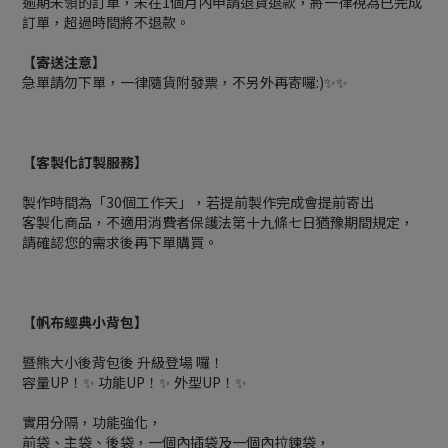
逾期未領的訂單，未在1個月內申請退貨退款，將一律視為已完成
訂單，超過時間將不退款。
【寄送注意】
急單請勿下單，一律隨貨附發票，不另外再寄囉:)✨✨
【客製化訂製服務】
製作時間為「30個工作天」，若提前製作完成會提前寄出
客製化商品，不適用消費者保護法第十九條七日猶豫期間規定，
請確認您的需求後再下單購買。
【帆布經典小背包】
暨熊大小後背包後 升級登場 囉！
容量UP！✨ 功能UP！✨ 外型UP！✨
實用分隔，功能強化，
前袋、主袋、後袋，一個內插袋及一個內拉鍊袋，