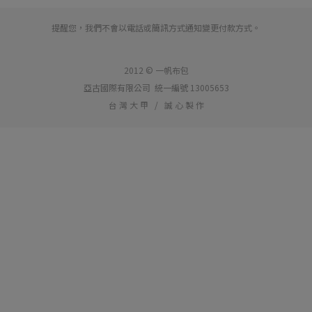
提醒您，我們不會以電話或簡訊方式通知變更付款方式。
2012 © 一帆布包
亞古國際有限公司 統一編號 13005653
台 灣 大 甲 / 誠 心 製 作