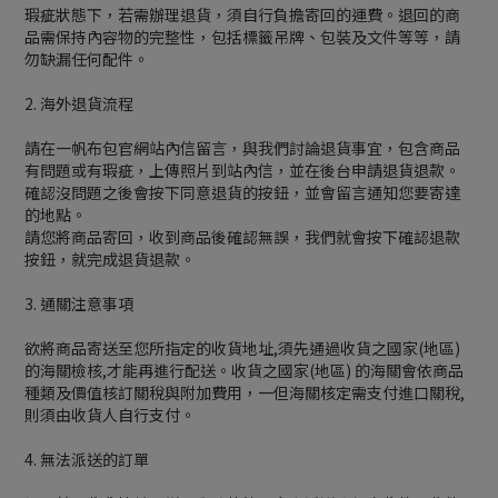
瑕疵狀態下，若需辦理退貨，須自行負擔寄回的運費。退回的商
品需保持內容物的完整性，包括標籤吊牌、包裝及文件等等，請
勿缺漏任何配件。
2. 海外退貨流程
請在一帆布包官網站內信留言，與我們討論退貨事宜，包含商品
有問題或有瑕疵，上傳照片到站內信，並在後台申請退貨退款。
確認沒問題之後會按下同意退貨的按鈕，並會留言通知您要寄達
的地點。
請您將商品寄回，收到商品後確認無誤，我們就會按下確認退款
按鈕，就完成退貨退款。
3. 通關注意事項
欲將商品寄送至您所指定的收貨地址,須先通過收貨之國家(地區)
的海關檢核,才能再進行配送。收貨之國家(地區) 的海關會依商品
種類及價值核訂關稅與附加費用，一但海關核定需支付進口關稅,
則須由收貨人自行支付。
4. 無法派送的訂單