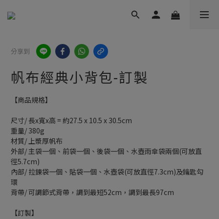
分享到
帆布經典小背包-訂製
【商品規格】
尺寸/ 長x寬x高 = 約27.5 x 10.5 x 30.5cm
重量/ 380g
材質/ 上漿厚帆布
外部/ 主袋一個、前袋一個、後袋一個、水壺雨傘袋兩個(可放直
徑5.7cm)
內部/ 拉鍊袋一個、貼袋一個、水壺袋(可放直徑7.3cm)及鑰匙勾
環
背帶/ 可調節式背帶，調到最短52cm，調到最長97cm
【訂製】