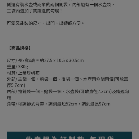
側邊有裝水壺或雨傘的兩個側袋，內部還有一個水壺袋，
主袋內還加了鉤鑰匙的勾環！
可愛又能裝的尺寸，出門、出遊都方便。
【商品規格】
尺寸/ 長x寬x高 = 約27.5 x 10.5 x 30.5cm
重量/ 380g
材質/ 上漿厚帆布
外部/ 主袋一個、前袋一個、後袋一個、水壺雨傘袋兩個(可放直
徑5.7cm)
內部/ 拉鍊袋一個、貼袋一個、水壺袋(可放直徑7.3cm)及鑰匙勾
環
背帶/ 可調節式背帶，調到最短52cm，調到最長97cm