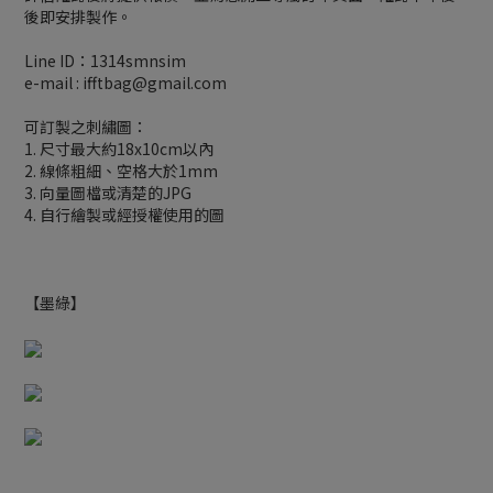
後即安排製作。
Line ID：1314smnsim
e-mail : ifftbag@gmail.com
可訂製之刺繡圖：
1. 尺寸最大約18x10cm以內
2. 線條粗細、空格大於1mm
3. 向量圖檔或清楚的JPG
4. 自行繪製或經授權使用的圖
【墨綠】