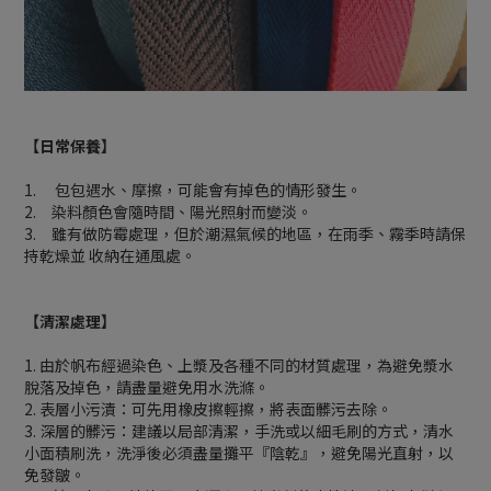
【日常保養】
1. 包包遇水、摩擦，可能會有掉色的情形發生。
2. 染料顏色會隨時間、陽光照射而變淡。
3. 雖有做防霉處理，但於潮濕氣候的地區，在雨季、霧季時請保
持乾燥並 收納在通風處。
【清潔處理】
1. 由於帆布經過染色、上漿及各種不同的材質處理，為避免漿水
脫落及掉色，請盡量避免用水洗滌。
2. 表層小污漬：可先用橡皮擦輕擦，將表面髒污去除。
3. 深層的髒污：建議以局部清潔，手洗或以細毛刷的方式，清水
小面積刷洗，洗淨後必須盡量攤平『陰乾』，避免陽光直射，以
免發皺。