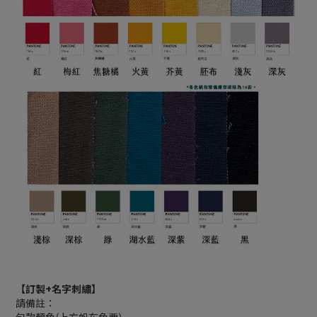
【訂製+名字刺繡】
請備註：
包款顏色(上方帆布色票)-