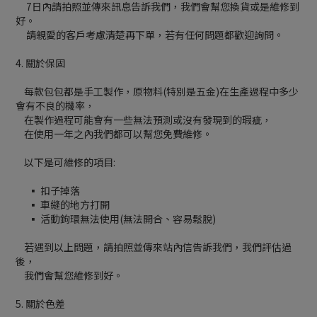
7日內請拍照並傳來訊息告訴我們，我們會幫您換貨或是維修到
好。
請親愛的客戶考慮清楚再下單，若有任何問題都歡迎詢問。
4. 關於保固
每款包包都是手工製作，原物料(特別是五金)在生產過程中多少
會有不良的機率，
在製作過程可能會有一些無法預測或沒有發現到的瑕疵，
在使用一年之內我們都可以幫您免費維修。
以下是可維修的項目:
▪ 扣子掉落
▪ 車縫的地方打開
▪ 活動鉤環無法使用(無法開合、容易鬆脫)
若遇到以上問題，請拍照並傳來站內信告訴我們，我們評估過
後，
我們會幫您維修到好。
5. 關於色差