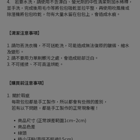
4. 若要水洗，請使用不含漂白、螢光劑的中性清潔劑加水稀釋，
並手洗，完成後用毛巾等將包包吸乾並拉平整，再使用吹風機或
除溼機將包包吹乾，勿有大量水留在包包上，會造成水痕。
【清潔注意事項】
1. 請勿丟洗衣機，不可送乾洗，可能造成無法復原的皺褶、縮水
及變形。
2. 請不要用力單刷髒污之處，會造成局部泛白。
3. 不可搓揉、不可高溫烘乾。
【購買前注意事項】
1. 關於瑕疵
每款包包都是手工製作，所以都會有些微的差別，
若有以下問題，都是手工製作的正常現象喔！
▪ 商品尺寸 (正常誤差範圍1cm~2cm)
▪ 商品色差
▪ 線頭
▪ 極小汙點(直徑不超過0.5cm)