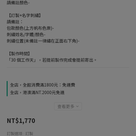
請備註顏色-
【訂製+名字刺繡】
請備註：
包款顏色(上方帆布色票)-
刺繡姓名/字體/顏色-
刺繡位置(未備註一律繡在正面右下角)-
【製作時間】
「30 個工作天」，若提前製作完成會提前寄出。
全店，全館消費滿1800元：免運費
全店，港澳滿NT.2000元免運
查看更多
NT$1,770
訂製選項
: 訂製