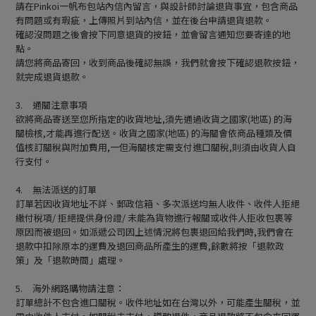
請在Pinkoi一帆布包站內信內留言，與設計師討論退貨事宜，包含商品
有問題或有瑕疵，上傳照片到站內信，並在後台申請退貨退款。
確認沒問題之後會按下同意退貨的按鈕，並會留言通知您要寄達的地
點。
請您將商品寄回，收到商品後確認無誤，我們就會按下確認退款按鈕，
就完成退貨退款。
3.
通關注意事項
欲將商品寄送至您所指定的收貨地址,須先通過收貨之國家(地區) 的海
關檢核,才能再進行配送。收貨之國家(地區) 的海關會依商品種類及價
值核訂關稅與附加費用,一但海關核定需支付進口關稅,則須由收貨人自
行支付。
4.
無法派送的訂單
訂單若因收貨地址不詳、郵政信箱、多次派送均無人收件、收件人拒絕
繳付稅項/ 拒絕提供身份證/ 未能為貨物進行報關或收件人拒收包裹等
原因而被退回。如派遞公司因上述情況將包裹退回給我們時,我們會在
退款中扣除原本的運費及退回商品所產生的運費,餘數將按「退款政
策」及「退款時間」處理。
5.
海外網路購物請注意：
訂單總計不包含進口關稅。收件地址如在台灣以外，可能產生關稅，並