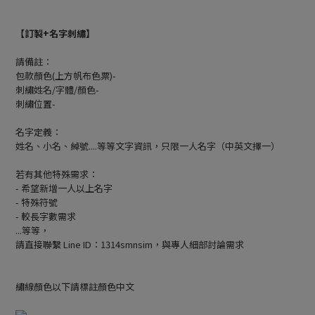
【訂製+名字刺繡】
請備註：
包款顏色(上方帆布色票)-
刺繡姓名/字體/顏色-
刺繡位置-
名字定義：
姓名、小名、綽號....等等文字資訊，只限一人名字（中英文擇一）
若有其他特殊需求：
- 希望新增一人以上名字
- 特殊符號
- 較長字數需求
...等等，
請直接聯繫 Line ID：1314smnsim，與專人細部討論需求
繡線顏色以下請標註顏色中文