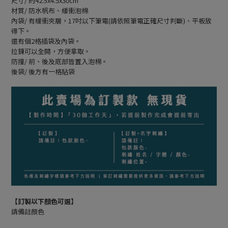
尺寸/ 約42.5x4.5x30cm
材質/ 防水帆布、緩衝泡棉
內袋/ 有緩衝夾層，17吋以下筆電(請依照筆電正確尺寸判斷)、平板放
得下。
還有個2格插袋及內袋。
拉鍊可以全開，方便拿取。
防撞/ 前、後及底部皆置入泡棉。
後袋/ 後方有一格貼袋
【訂製以下顏色可選】
請備註顏色