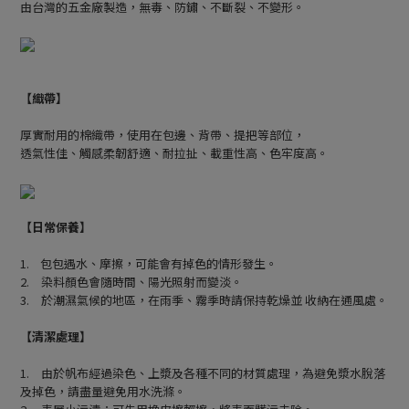
由台灣的五金廠製造，無毒、防鏽、不斷裂、不變形。
【織帶】
厚實耐用的棉織帶，使用在包邊、背帶、提把等部位，
透氣性佳、觸感柔韌舒適、耐拉扯、載重性高、色牢度高。
【日常保養】
1. 包包遇水、摩擦，可能會有掉色的情形發生。
2. 染料顏色會隨時間、陽光照射而變淡。
3. 於潮濕氣候的地區，在雨季、霧季時請保持乾燥並 收納在通風處。
【清潔處理】
1. 由於帆布經過染色、上漿及各種不同的材質處理，為避免漿水脫落
及掉色，請盡量避免用水洗滌。