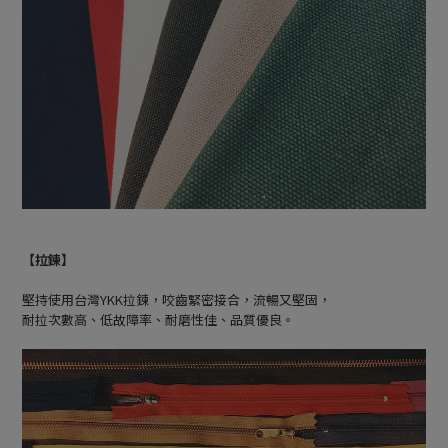
【拉鍊】
堅持使用台灣YKK拉鍊，咬齒緊密接合，流暢又堅固，
耐拉次數高、低故障率、耐磨性佳、品質優良。