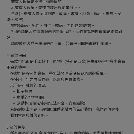
非重大瑕疵是不提供退換貨的。
若有重大瑕疵，完整包裝吊牌尚未剪下，
全新(不得有人為使用痕跡、故障、破損、刮傷、髒污、異味、受
潮、水洗)
完整(商品、配件、附件、贈品、內外包裝完整)。
7日內請拍照並傳來站內信告訴我們，我們會幫您換貨或是維修到
好。
請親愛的客戶考慮清楚再下單，若有任何問題都歡迎詢問。
4. 關於保固
每款包包都是手工製作，原物料(特別是五金)在生產過程中多少會有
不良的機率，
在製作過程可能會有一些無法預測或沒有發現到的瑕疵，
在使用一年之內我們都可以幫您免費維修。
以下是可維修的項目:
▪ 扣子掉落
▪ 車縫的地方打開
▪ 活動鉤環無法使用(無法開合、容易鬆脫)
若遇到以上問題，請拍照並傳來站內信告訴我們，我們評估過後，
我們會幫您維修到好。
5.關於色差
所有商品照(不包含情境照)均為100%實物拍攝，並盡量根據實物校