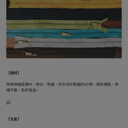
【線材】
採用伸縮度適中、耐拉、耐磨、防水性好較粗的SP線，彈性適度，車
縫平整，色牢度佳。
【五金】