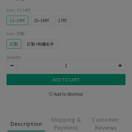
Size
: 13-14吋
13-14吋
15-16吋
17吋
Size
: 訂製
訂製
訂製+刺繡名字
Quantity
ADD TO CART
Add to Wishlist
Shipping &
Customer
Description
Payment
Reviews