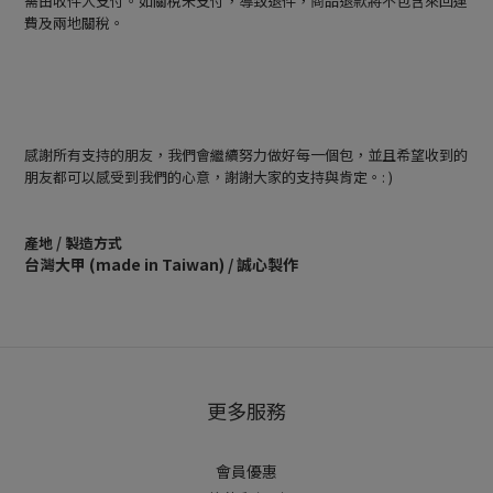
需由收件人支付。如關稅未支付，導致退件，商品退款將不包含來回運
費及兩地關稅。
感謝所有支持的朋友，我們會繼續努力做好每一個包，並且希望收到的
朋友都可以感受到我們的心意，謝謝大家的支持與肯定。: )
產地 / 製造方式
台灣大甲 (made in Taiwan) / 誠心製作
更多服務
會員優惠