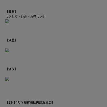
【胚布】
可以側背、斜背，背帶可以拆
【深藍】
【淺灰】
【13-14吋內裡有兩個夾層及主袋】