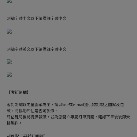
刺繡字體中文以下請備註字體中文
刺繡字體英文以下請備註字體中文
【客訂刺繡】
客訂刺繡以向量圖案為主，請以line或e-mail提供欲訂製之圖案及包
款，將協助評估是否可製作。
評估確認後將提供報價，並為您開立專屬訂單頁面，確認下單後後即安
排製作。
Line ID：1314smnsim