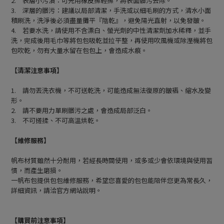
2. 表層小污漬：可先用橡皮擦輕擦，將表面髒污去除。
3. 深層的髒污：建議以局部清潔，手洗或以細毛刷的方式，清水小面
積刷洗，洗淨後必須盡量攤平『陰乾』，避免陽光直射，以免發皺。
4. 若要水洗，請使用不含漂白、螢光劑的中性清潔劑加水稀釋，並手
洗，完成後用毛巾等將包包吸乾並拉平整，再使用吹風機或除溼機將包
包吹乾，勿有大量水留在包包上，會造成水痕。
【清潔注意事項】
1. 請勿丟洗衣機，不可送乾洗，可能造成無法復原的皺褶、縮水及變
形。
2. 請不要用力單刷髒污之處，會造成局部泛白。
3. 不可搓揉、不可高溫烘乾。
【維修服務】
帆布材質雖然十分耐用，若經長時間使用，或多或少會依環境與使用習
慣，而產生磨損。
一帆布包提供包包維修服務，希望您喜愛的包包能陪伴您更為常長久，
詳細資訊，請洽官方網站說明。
【購買前注意事項】