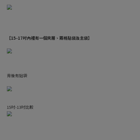
【15-17吋內裡有一個夾層、兩格貼袋及主袋】
背後有貼袋
15吋-13吋比較