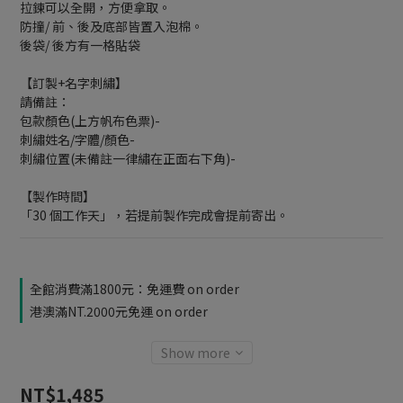
拉鍊可以全開，方便拿取。
防撞/ 前、後及底部皆置入泡棉。
後袋/ 後方有一格貼袋
【訂製+名字刺繡】
請備註：
包款顏色(上方帆布色票)-
刺繡姓名/字體/顏色-
刺繡位置(未備註一律繡在正面右下角)-
【製作時間】
「30 個工作天」，若提前製作完成會提前寄出。
全館消費滿1800元：免運費 on order
港澳滿NT.2000元免運 on order
Show more
NT$1,485