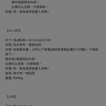
還有個插袋及內袋。
拉鍊可以全開，方便拿取。
防撞/ 前、後及底部皆置入泡棉。
【15-16吋】
尺寸/ 長x寬x高 = 40.5x4.8x28.5CM
材質/ 防水帆布、緩衝泡棉
內袋/ 有緩衝夾層，16吋以下筆電(請依照筆電正確尺寸判斷)、平板放
得下。
還有個2格插袋及內袋。
拉鍊可以全開，方便拿取。
防撞/ 前、後及底部皆置入泡棉。
後袋/ 後方有一格貼袋
重量/ 約680g
【17吋】