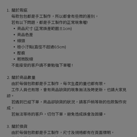
1. 關於瑕疵
每款包包都是手工製作，所以都會有些微的差別，
若有以下問題，都是手工製作的正常現象喔!
▪ 商品尺寸 (正常誤差範圍±1cm)
▪ 商品色差
▪ 線頭
▪ 極小汙點(直徑不超過0.5cm)
▪ 壓痕
▪ 輕微脫線
不能接受的客戶請不要勉強下單喔 !
2. 關於商品數量
由於每個包款都是手工製作，每次生產的量也都有限。
工作人員也有限，會有商品缺貨的現象無法及時更新，也請大家見
諒。
若遇到已經下單，商品卻缺貨的狀況，請客戶稍等新的包款製作完
成，
若無法等待的客戶，切勿下單，避免造成誤會及困擾。
3. 關於換貨
由於每個包款都是手工製作，尺寸及規格都有在頁面標明，