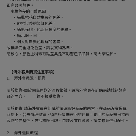
正商品照顏色。
產生色差的可能原因：
▪ 每批棉花自然生長的色差。
▪ 純棉染整的染缸色差。
▪ 攝影光線、色溫及角度的差異。
▪ 顯示器不同。
▪ 個人對於顏色理解的差異。
故無法完全避免色差，請以實物為準。
請放心，顏色上稍微有點差異是不影響產品品質，請大家理解。
【海外客戶購買注意事項】
1.
海外會員退、換貨
關於換貨-由於國際運送的流程繁雜，請海外會員在訂購前請確認好商
品的內容， 一律不接受換貨。
關於退貨-請海外會員在訂購前請確認好商品的內容，在商品沒有瑕疵
狀態下，若需辦理退貨，須自行負擔寄回的運費。退回的商品需保持內
容物的完整性，包括標籤吊牌、包裝及文件等等，請勿缺漏任何配件。
2.
海外退貨流程