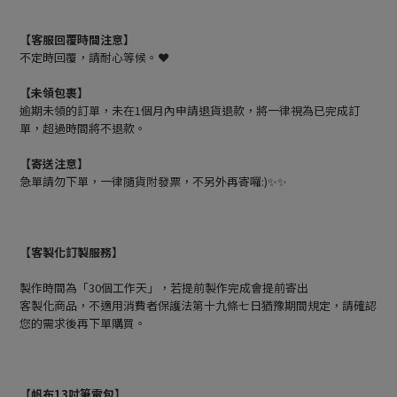
【客服回覆時間注意】
不定時回覆，請耐心等候。❤️
【未領包裹】
逾期未領的訂單，未在1個月內申請退貨退款，將一律視為已完成訂
單，超過時間將不退款。
【寄送注意】
急單請勿下單，一律隨貨附發票，不另外再寄囉:)✨✨
【客製化訂製服務】
製作時間為「30個工作天」，若提前製作完成會提前寄出
客製化商品，不適用消費者保護法第十九條七日猶豫期間規定，請確認
您的需求後再下單購買。
【帆布13吋筆電包】