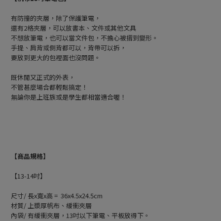
有防撞的夾層，除了保護筆電，
還有2格夾層，可以放書本、文件或其他文具
不想放筆電，也可以當文件包，不擔心被摺到變形。
手提、肩背或側背都可以，背帶可以拆，
要放到更大的包裡面也沒問題。
既休閒又正式的外表，
不管甚麼場合都輕鬆搞定！
無論你是上班族或是學生都相當適合喔！
【商品規格】
【13-14吋】
尺寸/ 長x寬x高 = 36x4.5x24.5cm
材質/ 上漿厚帆布、緩衝夾層
內袋/ 有緩衝夾層，13吋以下筆電、平板放得下。