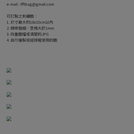
e-mail : ifftbag@gmail.com
可訂製之刺繡圖：
1. 尺寸最大約18x10cm以內
2. 線條粗細、空格大於1mm
3. 向量圖檔或清楚的JPG
4. 自行繪製或經授權使用的圖