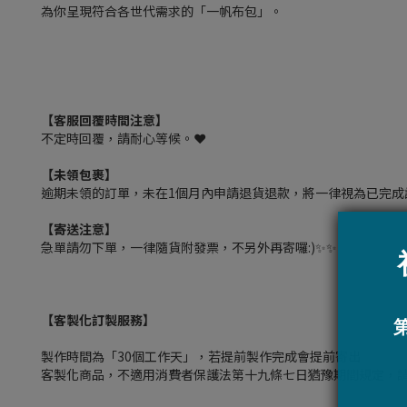
為你呈現符合各世代需求的「一帆布包」。
【客服回覆時間注意】
不定時回覆，請耐心等候。❤️
【未領包裹】
逾期未領的訂單，未在1個月內申請退貨退款，將一律視為已完成
【寄送注意】
急單請勿下單，一律隨貨附發票，不另外再寄囉:)✨✨
【客製化訂製服務】
製作時間為「30個工作天」，若提前製作完成會提前寄出
客製化商品，不適用消費者保護法第十九條七日猶豫期間規定，