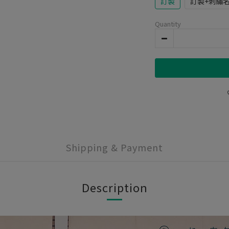
訂製
訂製+刺繡
Quantity
Shipping & Payment
Description