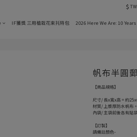
$
TW
e
IF獲獎 三用植栽花束托特包
2026 Here We Are: 10 Years 
帆布半圓郵
【商品規格】
尺寸/ 長x寬x高 = 約25x
材質/ 上漿厚防水帆布
內袋/ 主袋前後各有貼
【訂製】
請備註顏色-