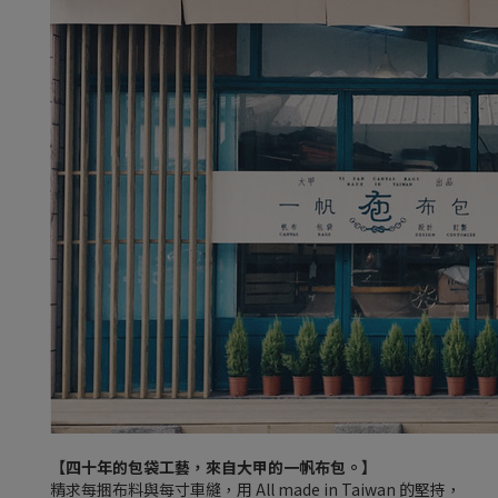
【四十年的包袋工藝，來自大甲的一帆布包。】
精求每捆布料與每寸車縫，用 All made in Taiwan 的堅持，