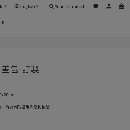
D
English
Search Products
In.
差包-訂製
6x20cm
。
袋，內袋有貼袋及內袋拉鍊袋