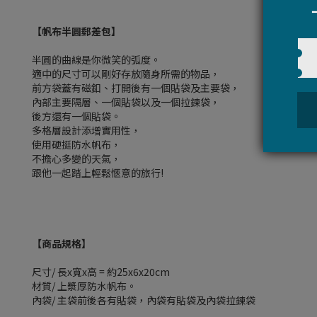
【帆布半圓郵差包】
半圓的曲線是你微笑的弧度。
適中的尺寸可以剛好存放隨身所需的物品，
前方袋蓋有磁釦、打開後有一個貼袋及主要袋，
內部主要隔層、一個貼袋以及一個拉鍊袋，
後方還有一個貼袋。
多格層設計添增實用性，
使用硬挺防水帆布，
不擔心多變的天氣，
跟他一起踏上輕鬆愜意的旅行!
【商品規格】
尺寸/ 長x寬x高 = 約25x6x20cm
材質/ 上漿厚防水帆布。
內袋/ 主袋前後各有貼袋，內袋有貼袋及內袋拉鍊袋