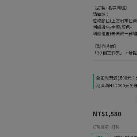
【訂製+名字刺繡】
請備註：
包款顏色(上方帆布色票)
刺繡姓名/字體/顏色-
刺繡位置(未備註一律繡
【製作時間】
「30 個工作天」，若
全館消費滿1800元：免運
港澳滿NT.2000元免運 
NT$1,580
訂製選項
: 訂製