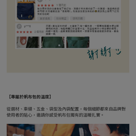
【專屬於帆布包的溫度】
從選材、車縫、五金、袋型及內袋配置，每個細節都來自品牌對
使用者的貼心，邀請你感受帆布包獨有的溫暖扎實。