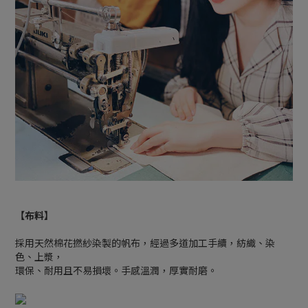
【布料】
採用天然棉花撚紗染製的帆布，經過多道加工手續，紡織、染
色、上漿，
環保、耐用且不易損壞。手感溫潤，厚實耐磨。