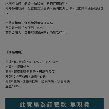
尾端不收邊，是留一點給使用者的穿搭餘裕。
內外多格收納，配置獨立水壺袋，長時間外出時，也能讓東西各就各位
～
不特意搶眼，但也絕對是穿搭亮點
不只是一顆「方便用」的包
而是會讓人「每天都想背出門」的耐看好包！
【商品規格】
尺寸/ 長x寬x高 = 約 32.5 x 10 x 27.5cm
材質/ 上漿厚帆布
背帶/ 超寬垂墜側背帶，可調整長度
外部/ 2格前插袋、2格側插袋
內部/ 主袋、2 格內插袋、拉鍊內袋、水壺內袋
重量/ 435g