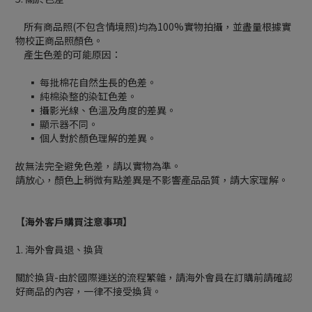
所有商品照(不包含情境照)均為100%實物拍攝，並盡量根據實
物校正商品照顏色。
產生色差的可能原因：
▪ 每批棉花自然生長的色差。
▪ 純棉染整的染缸色差。
▪ 攝影光線、色溫及角度的差異。
▪ 顯示器不同。
▪ 個人對於顏色理解的差異。
故無法完全避免色差，請以實物為準。
請放心，顏色上稍微有點差異是不影響產品品質，請大家理解。
【海外客戶購買注意事項】
1. 海外會員退、換貨
關於換貨-由於國際運送的流程繁雜，請海外會員在訂購前請確認
好商品的內容，一律不接受換貨。