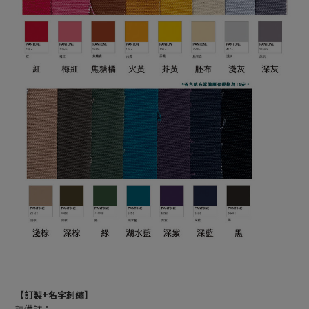
【訂製+名字刺繡】
請備註：