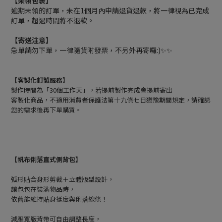
【未領包裹】
逾期未領的訂單，未在1個月內申請退貨退款，將一律視為已完成
訂單，超過時間將不退款。
【寄送注意】
急單請勿下單，一律隨貨附發票，不另外再寄囉:)✨✨
【客製化訂製服務】
製作時間為「30個工作天」，若提前製作完成會提前寄出
客製化商品，不適用消費者保護法第十九條七日猶豫期間規定，請確認
您的需求後再下單購買。
【帆布俐落直式側背包】
弧形貼合身形剪裁＋立體版型設計，
讓包包在裝滿物品時，
依舊能維持貼身挺度與俐落線條！
減壓寬版背帶可自由調整長度，