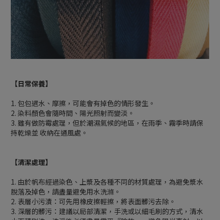
【日常保養】
1. 包包遇水、摩擦，可能會有掉色的情形發生。
2. 染料顏色會隨時間、陽光照射而變淡。
3. 雖有做防霉處理，但於潮濕氣候的地區，在雨季、霧季時請保
持乾燥並 收納在通風處。
【清潔處理】
1. 由於帆布經過染色、上漿及各種不同的材質處理，為避免漿水
脫落及掉色，請盡量避免用水洗滌。
2. 表層小污漬：可先用橡皮擦輕擦，將表面髒污去除。
3. 深層的髒污：建議以局部清潔，手洗或以細毛刷的方式，清水