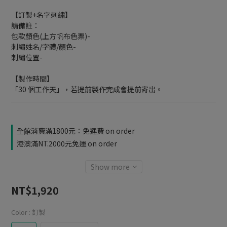
【訂製+名字刺繡】
請備註：
包款顏色(上方帆布色票)-
刺繡姓名/字體/顏色-
刺繡位置-
【製作時間】
「30 個工作天」，若提前製作完成會提前寄出。
全館消費滿1800元：免運費 on order
港澳滿NT.2000元免運 on order
Show more
NT$1,920
Color
: 訂製