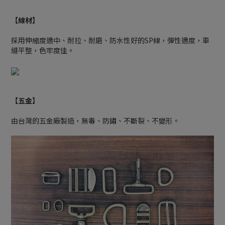
【線材】
採用伸縮度適中、耐拉、耐磨、防水性好的SP線，彈性適度，車
縫平整，色牢度佳。
【五金】
由台灣的五金廠製造，無毒、防鏽、不斷裂、不變形。