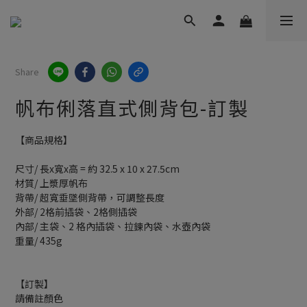
Share
帆布俐落直式側背包-訂製
【商品規格】
尺寸/ 長x寬x高 = 約 32.5 x 10 x 27.5cm
材質/ 上漿厚帆布
背帶/ 超寬垂墜側背帶，可調整長度
外部/ 2格前插袋、2格側插袋
內部/ 主袋、2 格內插袋、拉鍊內袋、水壺內袋
重量/ 435g
【訂製】
請備註顏色