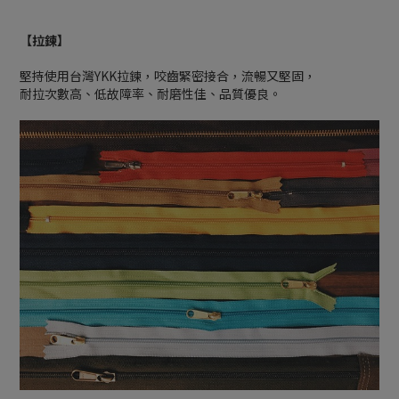
【拉鍊】
堅持使用台灣YKK拉鍊，咬齒緊密接合，流暢又堅固，
耐拉次數高、低故障率、耐磨性佳、品質優良。