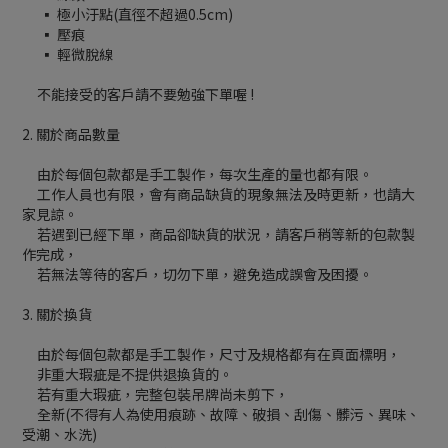
▪ 極小汙點(直徑不超過0.5cm)
▪ 壓痕
▪ 輕微脫線
不能接受的客戶請不要勉強下單喔 !
2. 關於商品數量
由於每個包款都是手工製作，每次生產的量也都有限。
工作人員也有限，會有商品缺貨的現象無法及時更新，也請大
家見諒。
若遇到已經下單，商品卻缺貨的狀況，請客戶稍等新的包款製
作完成，
若無法等待的客戶，切勿下單，避免造成誤會及困擾。
3. 關於換貨
由於每個包款都是手工製作，尺寸及規格都有在頁面標明，
非重大瑕疵是不提供退換貨的。
若有重大瑕疵，完整包裝吊牌尚未剪下，
全新(不得有人為使用痕跡、故障、破損、刮傷、髒污、異味、
受潮、水洗)