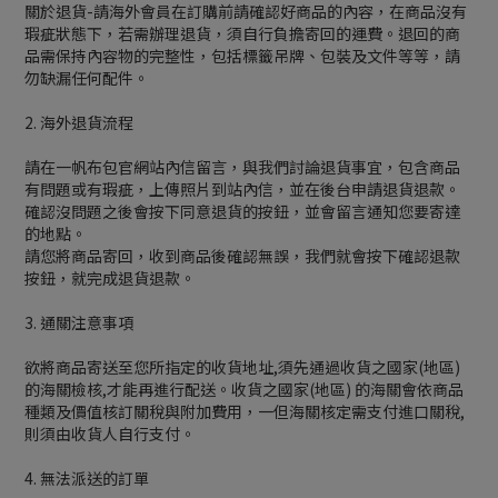
關於退貨-請海外會員在訂購前請確認好商品的內容，在商品沒有
瑕疵狀態下，若需辦理退貨，須自行負擔寄回的運費。退回的商
品需保持內容物的完整性，包括標籤吊牌、包裝及文件等等，請
勿缺漏任何配件。
2. 海外退貨流程
請在一帆布包官網站內信留言，與我們討論退貨事宜，包含商品
有問題或有瑕疵，上傳照片到站內信，並在後台申請退貨退款。
確認沒問題之後會按下同意退貨的按鈕，並會留言通知您要寄達
的地點。
請您將商品寄回，收到商品後確認無誤，我們就會按下確認退款
按鈕，就完成退貨退款。
3. 通關注意事項
欲將商品寄送至您所指定的收貨地址,須先通過收貨之國家(地區)
的海關檢核,才能再進行配送。收貨之國家(地區) 的海關會依商品
種類及價值核訂關稅與附加費用，一但海關核定需支付進口關稅,
則須由收貨人自行支付。
4. 無法派送的訂單