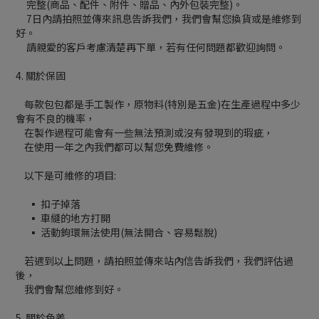
完整(商品、配件、附件、贈品、內外包裝完整)。
7日內請拍照並傳來訊息告訴我們，我們會幫您換貨或是維修到
好。
請親愛的客戶考慮清楚再下單，若有任何問題都歡迎詢問。
4. 關於保固
每款包包都是手工製作，原物料(特別是五金)在生產過程中多少
會有不良的機率，
在製作過程可能會有一些無法預測或沒有發現到的瑕疵，
在使用一年之內我們都可以幫您免費維修。
以下是可維修的項目:
▪ 扣子掉落
▪ 車縫的地方打開
▪ 活動鉤環無法使用(無法開合、容易鬆脫)
若遇到以上問題，請拍照並傳來站內信告訴我們，我們評估過
後，
我們會幫您維修到好。
5. 關於色差