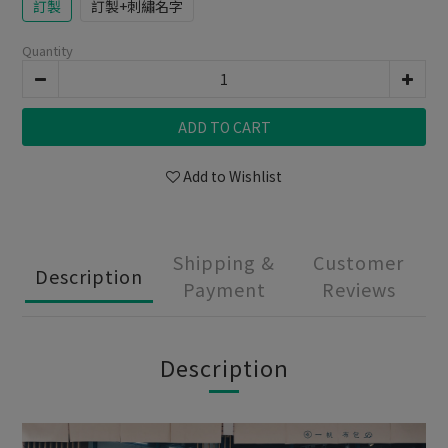
訂製
訂製+刺繡名字
Quantity
ADD TO CART
Add to Wishlist
Shipping &
Customer
Description
Payment
Reviews
Description