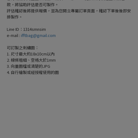
款，將協助評估是否可製作。
評估確認後將提供報價，並為您開立專屬訂單頁面，確認下單後後即安
排製作。
Line ID：1314smnsim
e-mail :
ifftbag@gmail.com
可訂製之刺繡圖：
1. 尺寸最大約18x10cm以內
2. 線條粗細、空格大於1mm
3. 向量圖檔或清楚的JPG
4. 自行繪製或經授權使用的圖