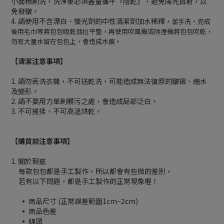
小面積刷洗，洗淨後必須盡量攤平『陰乾』，避免陽光直射，以
免發皺。
4. 請使用不含漂白、螢光劑的中性清潔劑加水稀釋
，並手洗，完成
後用毛巾等將包包吸乾並拉平整，再使用吹風機或除溼機將包包吹乾，
勿有大量水留在包包上，會造成水痕。
【清潔注意事項】
1. 請勿丟洗衣機，不可送乾洗，可能造成無法復原的皺褶、縮水
及變形。
2. 請不要用力單刷髒污之處，會造成局部泛白。
3. 不可搓揉、不可高溫烘乾。
【購買前注意事項】
1. 關於瑕疵
每款包包都是手工製作，所以都會有些微的差別，
若有以下問題，都是手工製作的正常現象喔！
▪ 商品尺寸 (正常誤差範圍1cm~2cm)
▪ 商品色差
▪ 線頭