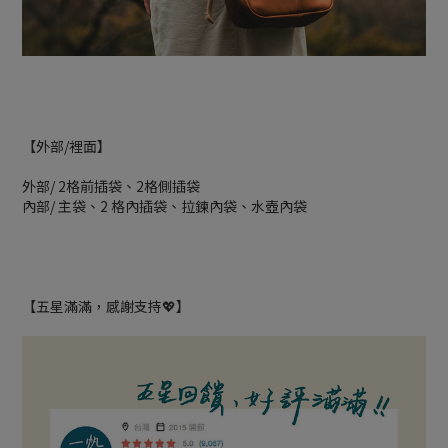
【外部/裡面】
外部/ 2格前插袋、2格側插袋
內部/ 主袋、2 格內插袋、拉鍊內袋、水壺內袋
【五星滿滿，感謝支持💖】