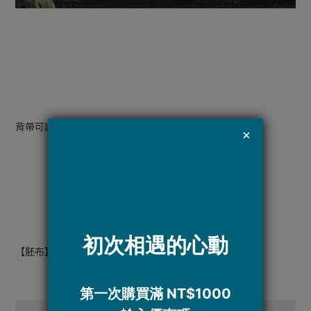
背帶可調整，垂墜感時髦
【胚布】