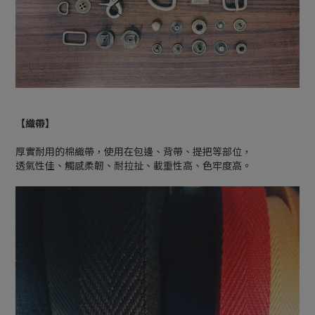
【織帶】
厚實耐用的棉織帶，使用在包邊、背帶、提把等部位，
透氣性佳、觸感柔韌、耐拉扯、載重性高、色牢度高。