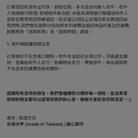
訂單若因收貨地址不詳、郵政信箱、多次派送均無人收件、收件
人拒絕繳付稅項/ 拒絕提供身份證/ 未能為貨物進行報關或收件人
拒收包裹等原因而被退回。如派遞公司因上述情況將包裹退回給
我們時,我們會在退款中扣除原本的運費及退回商品所產生的運費,
餘數將按「退款政策」及「退款時間」處理。
5. 海外網路購物請注意
訂單總計不包含進口關稅。收件地址如在台灣以外，可能產生關
稅，並需由收件人支付。如關稅未支付，導致退件，商品退款將
不包含來回運費及兩地關稅。
感謝所有支持的朋友，我們會繼續努力做好每一個包，並且希望
收到的朋友都可以感受到我們的心意，謝謝大家的支持與肯定。: )
產地 / 製造方式
台灣大甲 (made in Taiwan) / 誠心製作