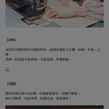
【布料】
採用天然棉花撚紗染製的帆布，經過多道加工手續，紡織、染色、上
漿，
環保、耐用且不易損壞。手感溫潤，厚實耐磨。
【拉鍊】
堅持使用台灣YKK拉鍊，咬齒緊密接合，流暢又堅固，
耐拉次數高、低故障率、耐磨性佳、品質優良。