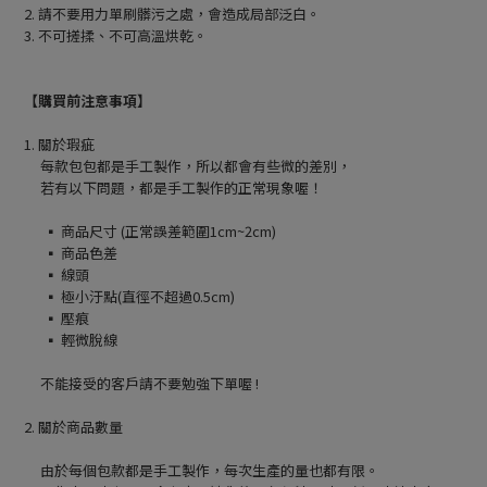
2. 請不要用力單刷髒污之處，會造成局部泛白。
3. 不可搓揉、不可高溫烘乾。
【購買前注意事項】
1. 關於瑕疵
每款包包都是手工製作，所以都會有些微的差別，
若有以下問題，都是手工製作的正常現象喔！
▪ 商品尺寸 (正常誤差範圍1cm~2cm)
▪ 商品色差
▪ 線頭
▪ 極小汙點(直徑不超過0.5cm)
▪ 壓痕
▪ 輕微脫線
不能接受的客戶請不要勉強下單喔 !
2. 關於商品數量
由於每個包款都是手工製作，每次生產的量也都有限。