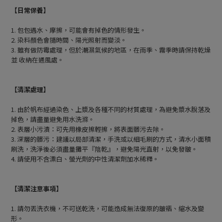
【日常保養】
1. 包包遇水、摩擦，可能會有掉色的情形發生。
2. 染料顏色會隨時間、陽光照射而變淡。
3. 雖有做防霉處理，但於潮濕氣候的地區，在雨季、霧季時請保持乾燥
並 收納在通風處。
【清潔處理】
1. 由於帆布經過染色、上漿及各種不同的材質處理，為避免漿水脫落及
掉色，請盡量避免用水洗滌。
2. 表層小污漬：可先用橡皮擦輕擦，將表面髒污去除。
3. 深層的髒污：建議以局部清潔，手洗或以細毛刷的方式，清水小面積
刷洗，洗淨後必須盡量攤平『陰乾』，避免陽光直射，以免發皺。
4. 請使用不含漂白、螢光劑的中性清潔劑加水稀釋。
【清潔注意事項】
1. 請勿丟洗衣機，不可送乾洗，可能造成無法復原的皺褶、縮水及變
形。