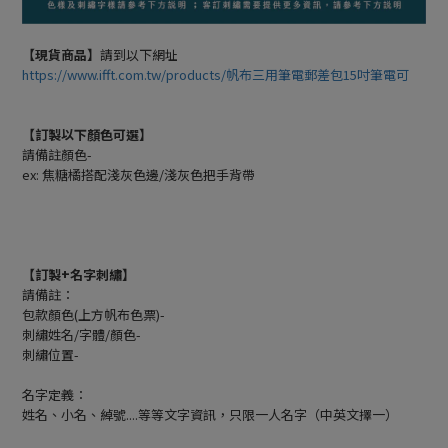
【現貨商品】
請到以下網址
https://www.ifft.com.tw/products/帆布三用筆電郵差包15吋筆電可
【訂製以下顏色可選】
請備註顏色-
ex: 焦糖橘搭配淺灰色邊/淺灰色把手背帶
【訂製+名字刺繡】
請備註：
包款顏色(上方帆布色票)-
刺繡姓名/字體/顏色-
刺繡位置-
名字定義：
姓名、小名、綽號....等等文字資訊，只限一人名字（中英文擇一）