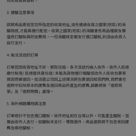
就完成退貨退款。
3. 通關注意事項
欲將商品寄送至您所指定的收貨地址,須先通過收貨之國家(地區) 的海
關檢核,才能再進行配送。收貨之國家(地區) 的海關會依商品種類及價
值核訂關稅與附加費用，一但海關核定需支付進口關稅,則須由收貨人
自行支付。
4. 無法派送的訂單
訂單若因收貨地址不詳、郵政信箱、多次派送均無人收件、收件人拒絕
繳付稅項/ 拒絕提供身份證/ 未能為貨物進行報關或收件人拒收包裹等
原因而被退回。如派遞公司因上述情況將包裹退回給我們時,我們會在
退款中扣除原本的運費及退回商品所產生的運費,餘數將按「退款政
策」及「退款時間」處理。
5. 海外網路購物請注意
訂單總計不包含進口關稅。收件地址如在台灣以外，可能產生關稅，並
需由收件人支付。如關稅未支付，導致退件，商品退款將不包含來回運
費及兩地關稅。