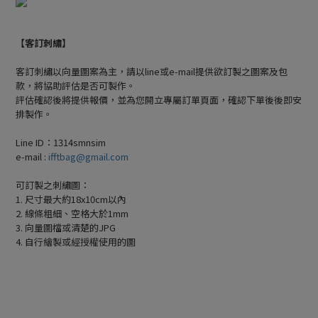
【客訂刺繡】
客訂刺繡以向量圖案為主，請以line或e-mail提供欲訂製之圖案及包
款，將協助評估是否可製作。
評估確認後將提供報價，並為您開立專屬訂單頁面，確認下單後後即安
排製作。
Line ID：1314smnsim
e-mail :
ifftbag@gmail.com
可訂製之刺繡圖：
1. 尺寸最大約18x10cm以內
2. 線條粗細、空格大於1mm
3. 向量圖檔或清楚的JPG
4. 自行繪製或經授權使用的圖