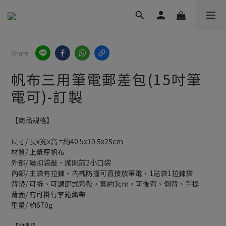
Share
帆布三用筆電郵差包(15吋筆
電可)-訂製
【商品規格】
尺寸/ 長x寬x高 =約40.5x10.5x25cm
材質/ 上漿厚帆布
外部/ 磁扣袋蓋，掀開前2小口袋
內部/ 主袋有拉鍊，內襯防撞可直接放筆電，1貼袋1拉鍊袋
背帶/ 可拆、可調節式背帶，寬約3cm，可後背、側背、手提
背面/ 有可掛行李箱織帶
重量/ 約670g