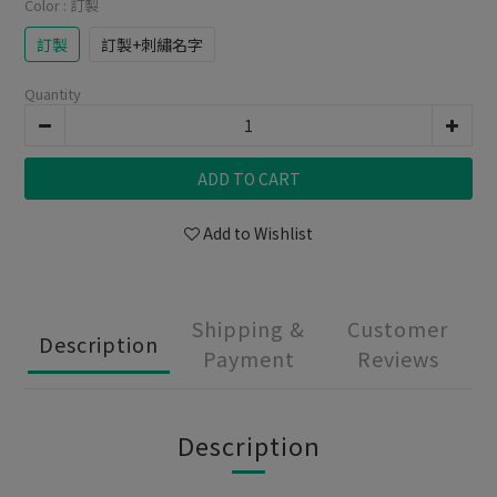
Color
: 訂製
訂製
訂製+刺繡名字
Quantity
ADD TO CART
Add to Wishlist
Shipping &
Customer
Description
Payment
Reviews
Description