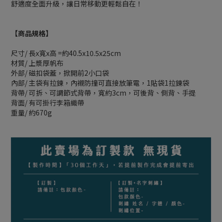
舒適度全面升級，讓日常移動更輕鬆自在！
【商品規格】
尺寸/ 長x寬x高 =約40.5x10.5x25cm
材質/ 上漿厚帆布
外部/ 磁扣袋蓋，掀開前2小口袋
內部/ 主袋有拉鍊，內襯防撞可直接放筆電，1貼袋1拉鍊袋
背帶/ 可拆、可調節式背帶，寬約3cm，可後背、側背、手提
背面/ 有可掛行李箱織帶
重量/ 約670g