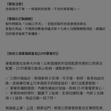
【寄送注意】
急單請勿下單，一律隨貨附發票，不另外再寄囉:)✨✨
【客製化訂製服務】
製作時間為「30個工作天」，若提前製作完成會提前寄出
客製化商品，不適用消費者保護法第十九條七日猶豫期間規定，請確認
您的需求後再下單購買。
【帆布三用筆電郵差包(15吋筆電可)】
筆電郵差包全新大升級！以俐落撞色外型搭配更完善的三用背法
配置，15 吋筆電也能安心收納，通勤更便利。
✅ 三用升級設計：新增後側 D 形環，可手提、側背、後背自由切
換。並具備可套上行李箱把手的固定設計，旅行出差更輕鬆。
✅ 筆電保護超穩固：內層防撞設計加強，收納 15 吋筆電更安心。
✅ 多格收納好便利：翻蓋下 2 貼袋、主袋拉鍊防護、內部 1 拉鍊
袋＋1 貼袋，物品分類一目了然。
無論是上課、上班、騎車出門，新版三用筆電郵差包在實用性與