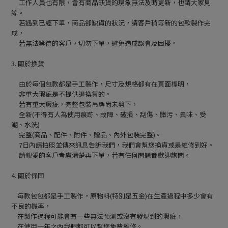
工作人員也有限，會有商品缺貨的現象無法及時更新，也請大家見
諒。
若遇到已經下單，商品卻缺貨的狀況，請客戶稍等新的包款製作完
成，
若無法等待的客戶，切勿下單，避免造成誤會及困擾。
3. 關於換貨
由於每個包款都是手工製作，尺寸及規格都有在頁面標明，
非重大瑕疵是不提供退換貨的。
若有重大瑕疵，完整包裝吊牌尚未剪下，
全新(不得有人為使用痕跡、故障、破損、刮傷、髒污、異味、受
潮、水洗)
完整(商品、配件、附件、贈品、內外包裝完整)。
7日內請拍照並傳來訊息告訴我們，我們會幫您換貨或是維修到好。
請親愛的客戶考慮清楚再下單，若有任何問題都歡迎詢問。
4. 關於保固
每款包包都是手工製作，原物料(特別是五金)在生產過程中多少會有
不良的機率，
在製作過程可能會有一些無法預測或沒有發現到的瑕疵，
在使用一年之內我們都可以幫您免費維修。