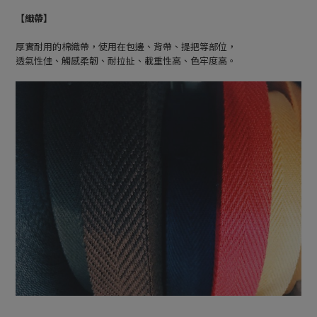
【織帶】
厚實耐用的棉織帶，使用在包邊、背帶、提把等部位，
透氣性佳、觸感柔韌、耐拉扯、載重性高、色牢度高。