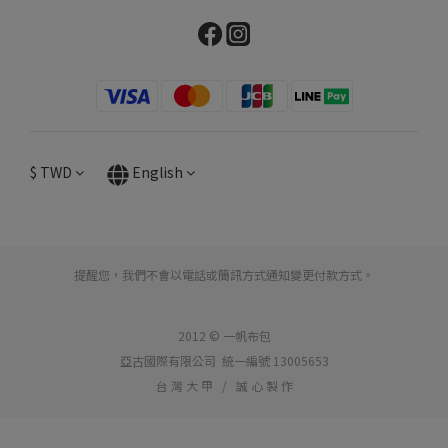
$
TWD
English
提醒您，我們不會以電話或簡訊方式通知變更付款方式。
2012 © 一帆布包
亞古國際有限公司 統一編號 13005653
台 灣 大 甲 / 誠 心 製 作