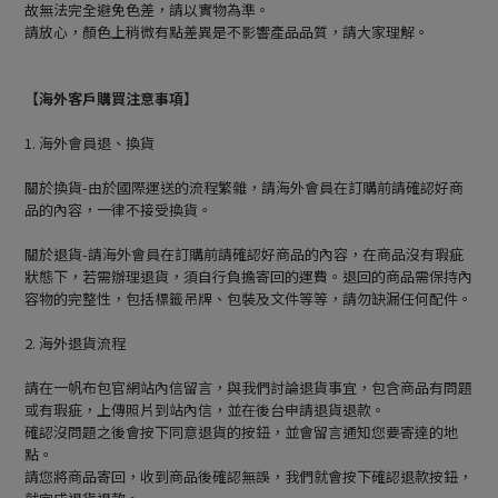
故無法完全避免色差，請以實物為準。
請放心，顏色上稍微有點差異是不影響產品品質，請大家理解。
【海外客戶購買注意事項】
1. 海外會員退、換貨
關於換貨-由於國際運送的流程繁雜，請海外會員在訂購前請確認好商
品的內容，一律不接受換貨。
關於退貨-請海外會員在訂購前請確認好商品的內容，在商品沒有瑕疵
狀態下，若需辦理退貨，須自行負擔寄回的運費。退回的商品需保持內
容物的完整性，包括標籤吊牌、包裝及文件等等，請勿缺漏任何配件。
2. 海外退貨流程
請在一帆布包官網站內信留言，與我們討論退貨事宜，包含商品有問題
或有瑕疵，上傳照片到站內信，並在後台申請退貨退款。
確認沒問題之後會按下同意退貨的按鈕，並會留言通知您要寄達的地
點。
請您將商品寄回，收到商品後確認無誤，我們就會按下確認退款按鈕，