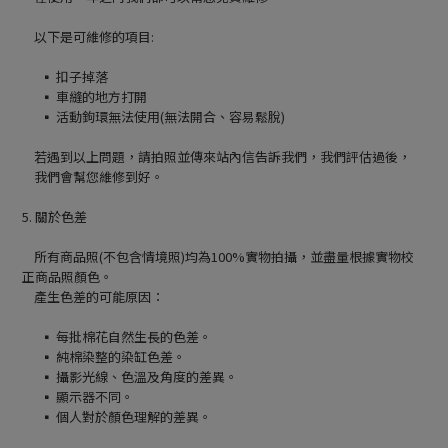
以下是可維修的項目:
▪ 扣子掉落
▪ 車縫的地方打開
▪ 活動鉤環無法使用(無法開合、容易鬆脫)
若遇到以上問題，請拍照並傳來站內信告訴我們，我們評估過後，
我們會幫您維修到好。
5. 關於色差
所有商品照(不包含情境照)均為100%實物拍攝，並盡量根據實物校
正商品照顏色。
產生色差的可能原因：
▪ 每批棉花自然生長的色差。
▪ 純棉染整的染缸色差。
▪ 攝影光線、色溫及角度的差異。
▪ 顯示器不同。
▪ 個人對於顏色理解的差異。