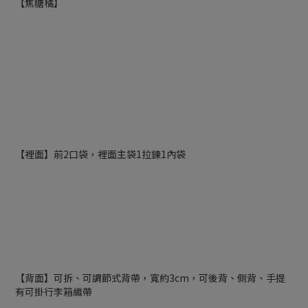
【焦糖橘】
【裡面】前2口袋，裡面主袋1拉鍊1內袋
【背面】可拆、可調節式背帶，寬約3cm，可後背、側背、手提
有可掛行李箱織帶