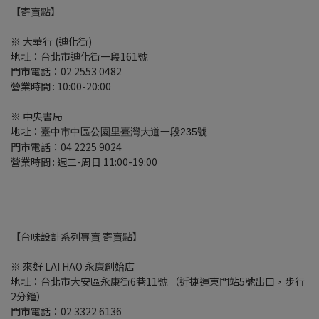
【寄賣點】
※ 大華行
(
迪化街
)
地址：台北市迪化街一段
161
號
門市電話：
02 2553 0482
營業時間
: 10:00-20:00
※ 中央書局
地址：
臺中市中區公園里臺灣大道一段235號
門市電話：04 2225 9024
營業時間
: 週三-周日 11:00-19:00
【台味設計系列專賣 寄賣點】
※
來好
LAI HAO
永康創始店
地址：台北市大安區永康街
6
巷
11
號
（近捷運東門站
5
號出口，步行
2
分鐘）
門市電話：
02 3322 6136