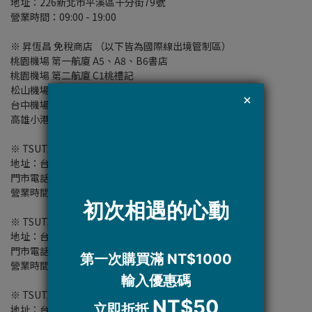
地址：
226
新北市平溪區十分街
79
號
營業時間：
09:00 - 19:00
※
昇恆昌 免稅商店 （以下皆為國際線出境管制區）
桃園機場 第一航廈
A5
、
A8
、
B6
書店
桃園機場 第二航廈
C1
桃禮記
松山機場 文創書店
台中機場 文創商店
高雄小港機場 森活提案+文創商店
※ TSUTAYA BOOKSTORE（松山店）
地址：台北市信義區松山路11號3F
門市電話：02 2528 0616
營業時間：11:00-21:30
※ TSUTAYA BOOKSTORE（南港店）
地址：台北市南港區忠孝東路七段369號2F
門市電話：02 2786 2869
營業時間：08:30-21:30
※ TSUTAYA BOOKSTORE（內湖店）
地址：台北市內湖區成功路四段188號