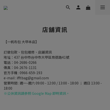
店舖資訊
【一帆布包 大甲本店】
訂做包款、包包維修、店舖資訊
地址：
437
台中市台中市大甲區育德路
41
號
電話：
04-2686-0266
傳真：
04-2676-1131
官方手機
: 0966-659-193
e-mail : ifftbag@gmail.com
營業時間
:
週一
-
週六
09:00 - 12:00 / 13:00 - 18:00
；
週日
13:00 -
18:00
※公休資訊請參照
Google Map
即時資訊。