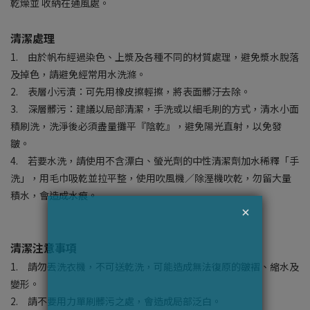
乾燥並 收納在通風處。
清潔處理
1.
由於帆布經過染色、上漿及各種不同的材質處理，避免漿水脫落
及掉色，請避免經常用水洗滌。
2.
表層小污漬：可先用橡皮擦輕擦，將表面髒汙去除。
3.
深層髒污：建議以局部清潔，手洗或以細毛刷的方式，清水小面
積刷洗，洗淨後必須盡量攤平『陰乾』，避免陽光直射，以免發
皺。
4.
若要水洗，請使用不含漂白、螢光劑的中性清潔劑加水稀釋「手
洗」，用毛巾吸乾並拉平整，使用吹風機∕除溼機吹乾，勿留大量
積水，會造成水痕。
清潔注意事項
1. 請勿丟洗衣機，不可送乾洗，可能造成無法復原的皺褶、縮水及
變形。
2. 請不要用力單刷髒污之處，會造成局部泛白。