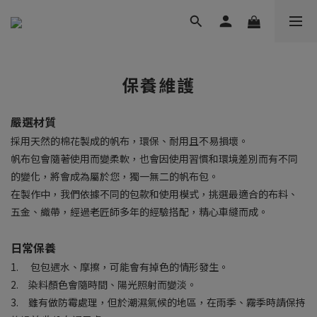
保養維護
嚴選材質
採用天然的棉花製成的帆布，環保、耐用且不易損壞。
帆布包會隨著使用而變柔軟，也會因使用習慣和環境差別而有不同
的變化，將會成為屬於您，獨一無二的帆布包。
在製作中，我們依據不同的包款和使用模式，挑選最適合的布料、
五金、織帶，經過老匠師多年的經驗搭配，精心車縫而成。
日常保養
1.
包包遇水、摩擦，可能會有掉色的情形發生。
2. 染料顏色會隨時間、陽光照射而變淡。
3. 雖有做防霉處理，但於潮濕氣候的地區，在雨季、霧季時請保持